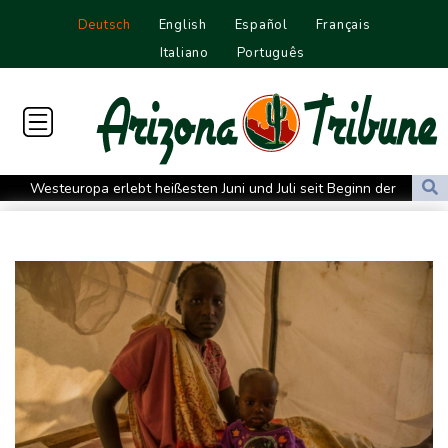
Deutsch
English
Español
Français
Italiano
Português
Westeuropa erlebt heißesten Juni und Juli seit Beginn der
Aufzeichnungen
Datenbank: 2025 starben weltweit 350 humanitäre Helfer - 186
davon im Gazastreifen
Trump verzichtet offenbar vorerst auf Angriffe auf Iran: "Halten
uns zurück"
Trauer um Jorge Messi: Fußballstar Lionel Messi nimmt Abschied
von seinem Vater
Nowitzki trauert um ersten NBA-Coach Nelson: "RIP, Legende"
Neuer Waldbrand in Südfrankreich: Mehr als 200