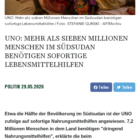
Feuerwehrleute im Einsatz
Umfrage: Mehrheit der Deutschen gegen Abschaffung der
UNO: Mehr als sieben Millionen Menschen im Südsudan benötigen
"Rente mit 63"
sofortige Lebensmittelhilfen / Foto: STEFANIE GLINSKI - AFP/Archiv
Klingbeil plant höhere Besteuerung bestimmter Vereine
UNO: MEHR ALS SIEBEN MILLIONEN
Bericht: Dobrindt verdoppelt Anti-Drohnen-Einheiten der
MENSCHEN IM SÜDSUDAN
Bundespolizei
BENÖTIGEN SOFORTIGE
Netanjahu lehnt von Trump unterstützten 15-Punkte-Plan für
LEBENSMITTELHILFEN
Gazastreifen weiter ab
POLITIK
29.05.2026
Teilen
Teilen
Etwa die Hälfte der Bevölkerung im Südsudan ist der UNO
zufolge auf sofortige Nahrungsmittelhilfen angewiesen. 7,2
Millionen Menschen in dem Land benötigen "dringend
Nahrungsmittelhilfen", erklärte die beim