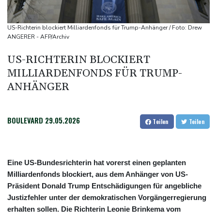
Commerzbank meldet Rekordergebnis - Gespräche mit Unicredit
stehen an
US-Richterin blockiert Milliardenfonds für Trump-Anhänger / Foto: Drew
Coup für Köln: Hendrich kehrt in die Bundesliga zurück
ANGERER - AFP/Archiv
Kokain in Lutschern: 68-Jähriger bei Schmuggelversuch in
US-RICHTERIN BLOCKIERT
Düsseldorf ertappt
MILLIARDENFONDS FÜR TRUMP-
"Infanti-No Go": Pressestimmen zum Verbleib des FIFA-Chefs
ANHÄNGER
BOULEVARD
29.05.2026
Teilen
Teilen
Eine US-Bundesrichterin hat vorerst einen geplanten
Milliardenfonds blockiert, aus dem Anhänger von US-
Präsident Donald Trump Entschädigungen für angebliche
Justizfehler unter der demokratischen Vorgängerregierung
erhalten sollen. Die Richterin Leonie Brinkema vom