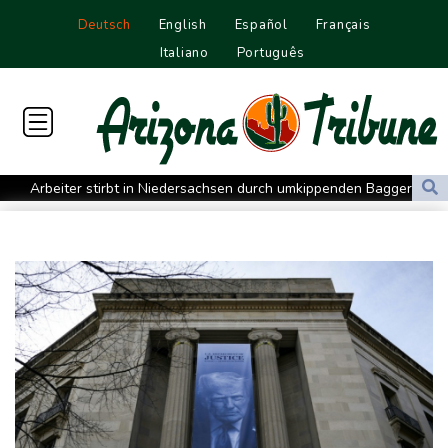
Deutsch
English
Español
Français
Italiano
Português
Arbeiter stirbt in Niedersachsen durch umkippenden Bagger
Mehr Geld für Bundeswehr und Infrastruktur: Industrie erhält
mehr Aufträge
Bislang fast 12.000 Hitzetote in Deutschland - hohe Sterblichkeit
vor allem im Juni
Arbeiter stribt in Niedersachsen durch umkippenden Bagger
Studie: Klimawandel verdoppelt Wahrscheinlichkeit für
Waldbrände in Kanada
Niedersachsen: Splittergranate aus Zweitem Weltkrieg in
Einfamilienhaus entdeckt