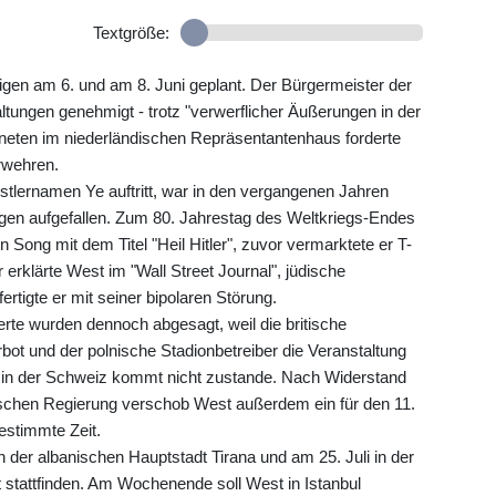
Textgröße:
igen am 6. und am 8. Juni geplant. Der Bürgermeister der
tungen genehmigt - trotz "verwerflicher Äußerungen in der
neten im niederländischen Repräsentantenhaus forderte
rwehren.
tlernamen Ye auftritt, war in den vergangenen Jahren
gen aufgefallen. Zum 80. Jahrestag des Weltkriegs-Endes
n Song mit dem Titel "Heil Hitler", zuvor vermarktete er T-
erklärte West im "Wall Street Journal", jüdische
ertigte er mit seiner bipolaren Störung.
rte wurden dennoch abgesagt, weil die britische
ot und der polnische Stadionbetreiber die Veranstaltung
l in der Schweiz kommt nicht zustande. Nach Widerstand
ischen Regierung verschob West außerdem ein für den 11.
estimmte Zeit.
 der albanischen Hauptstadt Tirana und am 25. Juli in der
 stattfinden. Am Wochenende soll West in Istanbul