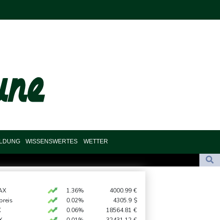
ILDUNG
WISSENSWERTES
WETTER
s explodiert
akei nach nur einem Tag gebrochen
AX
1.36%
4000.99
€
preis
0.02%
4305.9
$
printet am Etappensieg vorbei
X
0.06%
18564.81
€