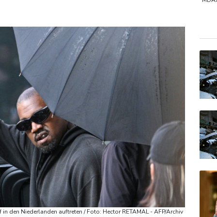
Höhere Trassenpreise: Länder drohen mit Klage
MDA
DAX
Euro
EUR/
 in den Niederlanden auftreten / Foto: Hector RETAMAL - AFP/Archiv