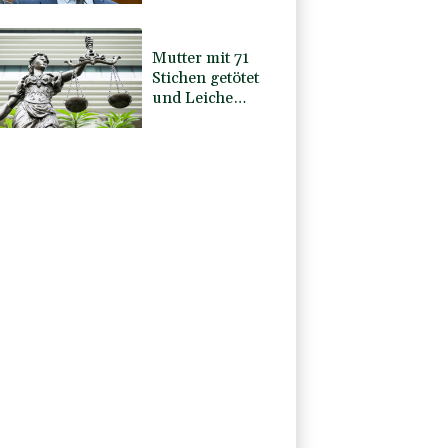
stellen lassen
Mutter mit 71
Stichen getötet
und Leiche
zerstückelt:
Mann muss in
Psychiatrie