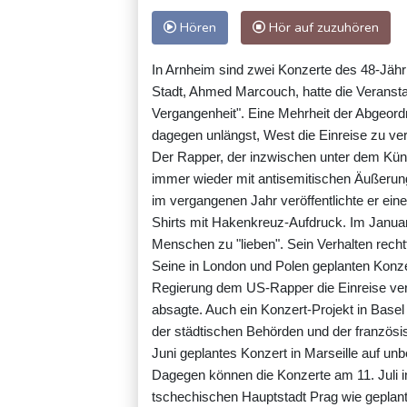
Hören
Hör auf zuzuhören
In Arnheim sind zwei Konzerte des 48-Jähr
Stadt, Ahmed Marcouch, hatte die Veranstal
Vergangenheit". Eine Mehrheit der Abgeord
dagegen unlängst, West die Einreise zu ve
Der Rapper, der inzwischen unter dem Küns
immer wieder mit antisemitischen Äußerun
im vergangenen Jahr veröffentlichte er eine
Shirts mit Hakenkreuz-Aufdruck. Im Januar 
Menschen zu "lieben". Sein Verhalten rechtf
Seine in London und Polen geplanten Konze
Regierung dem US-Rapper die Einreise verb
absagte. Auch ein Konzert-Projekt in Base
der städtischen Behörden und der französ
Juni geplantes Konzert in Marseille auf unb
Dagegen können die Konzerte am 11. Juli in
tschechischen Hauptstadt Prag wie geplant