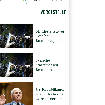
X
0.01%
32431.12
€
0.05%
26140.13
€
 STOXX 50
0.39%
6502.56
€
VORGESTELLT
USD
-0.28%
1.1523
$
Mindestens zwei
Tote bei
Bombenexplosion
in Kleinbus nahe
Damaskus
Syrische
Staatsmedien:
Bombe in
Kleinbus nahe
Damaskus
explodiert
US-Republikaner
wollen früheren
Corona-Berater
Fauci vor Gericht