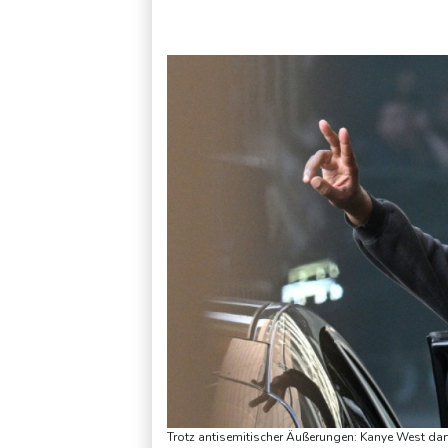
Schwimm-EM: Hentschel/Müller gewinnen Synchron-Bronze
Trotz antisemitischer Äußerungen: Kanye West darf