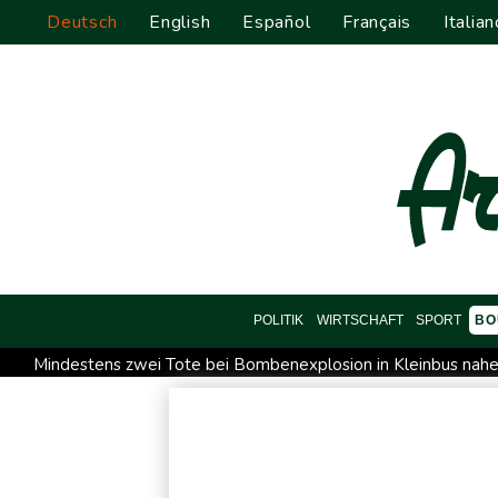
Deutsch
English
Español
Français
Italian
POLITIK
WIRTSCHAFT
SPORT
BO
Mindestens zwei Tote bei Bombenexplosion in Kleinbus na
Schwimm-EM: Eikermann und Rösler gewinnen Silber und Br
Bundesanwaltschaft übernimmt Ermittlungen zu Sprengstoff-
Französische Sängerin Vanessa Paradis gibt Trennung von Re