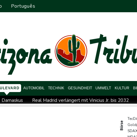
o
Português
ULEVARD
AUTOMOBIL
TECHNIK
GESUNDHEIT
UMWELT
KULTUR
B
he Damaskus
Real Madrid verlängert mit Vinicius Jr. bis 2032
onze
Syrische Staatsmedien: Bombe in Kleinbus nahe Damasku
Drohne in Leipzig
42,2 Grad: Allzeit-Hitzerekord in der Slow
TecD
Börse
Gold
gisseur Benchetrit bekannt
Tour de France Femmes: Lippert s
SDA