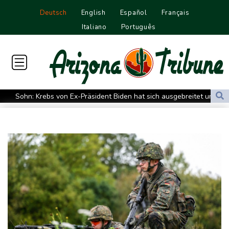
Deutsch
English
Español
Français
Italiano
Português
Sohn: Krebs von Ex-Präsident Biden hat sich ausgebreitet und
Metastasen gebildet
Iran stellt harte Bedingungen für Öffnung der Straße von
Hormus
Trauerflor und Schweigeminute: Inter Miami trauert mit Messi
WTA: Sabalenka scheitert überraschend in Toronto
Zwei Bombenanschläge in Kolumbien an erstem Tag im Amt des
neuen Präsidenten Espriella
Busemann: Kein EM-Titel für Neugebauer wäre "eine
Enttäuschung"