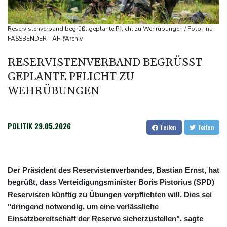
Becker: Wer mehr will als Klassenerhalt hat "Fehler im Kopf"
Sohn: Krebs von Ex-Präsident Joe Biden hat sich ausgebreitet
Reservistenverband begrüßt geplante Pflicht zu Wehrübungen / Foto: Ina
und Metastasen gebildet
FASSBENDER - AFP/Archiv
Bilger: Boni von Bahn-Managern werden an Einhaltung der
RESERVISTENVERBAND BEGRÜSST G
Vorgaben des Bundes geknüpft
EPLANTE PFLICHT ZU W
FIFA stärkt Infantino - und holt zum Rundumschlag aus
EHRÜBUNGEN
POLITIK
29.05.2026
Teilen
Teilen
Der Präsident des Reservistenverbandes, Bastian Ernst, hat
begrüßt, dass Verteidigungsminister Boris Pistorius (SPD)
Reservisten künftig zu Übungen verpflichten will. Dies sei
"dringend notwendig, um eine verlässliche
Einsatzbereitschaft der Reserve sicherzustellen", sagte