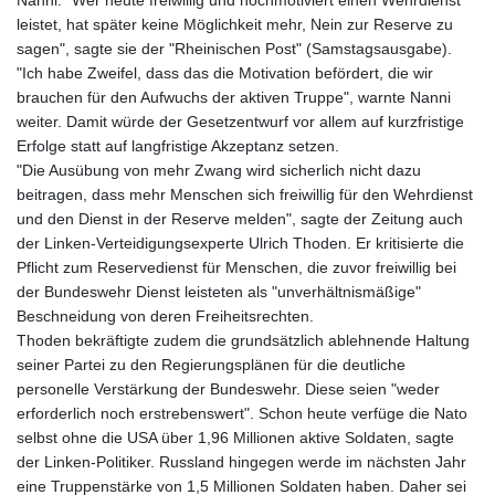
Nanni. "Wer heute freiwillig und hochmotiviert einen Wehrdienst
leistet, hat später keine Möglichkeit mehr, Nein zur Reserve zu
sagen", sagte sie der "Rheinischen Post" (Samstagsausgabe).
"Ich habe Zweifel, dass das die Motivation befördert, die wir
brauchen für den Aufwuchs der aktiven Truppe", warnte Nanni
weiter. Damit würde der Gesetzentwurf vor allem auf kurzfristige
Erfolge statt auf langfristige Akzeptanz setzen.
"Die Ausübung von mehr Zwang wird sicherlich nicht dazu
beitragen, dass mehr Menschen sich freiwillig für den Wehrdienst
und den Dienst in der Reserve melden", sagte der Zeitung auch
der Linken-Verteidigungsexperte Ulrich Thoden. Er kritisierte die
Pflicht zum Reservedienst für Menschen, die zuvor freiwillig bei
der Bundeswehr Dienst leisteten als "unverhältnismäßige"
Beschneidung von deren Freiheitsrechten.
Thoden bekräftigte zudem die grundsätzlich ablehnende Haltung
seiner Partei zu den Regierungsplänen für die deutliche
personelle Verstärkung der Bundeswehr. Diese seien "weder
erforderlich noch erstrebenswert". Schon heute verfüge die Nato
selbst ohne die USA über 1,96 Millionen aktive Soldaten, sagte
der Linken-Politiker. Russland hingegen werde im nächsten Jahr
eine Truppenstärke von 1,5 Millionen Soldaten haben. Daher sei