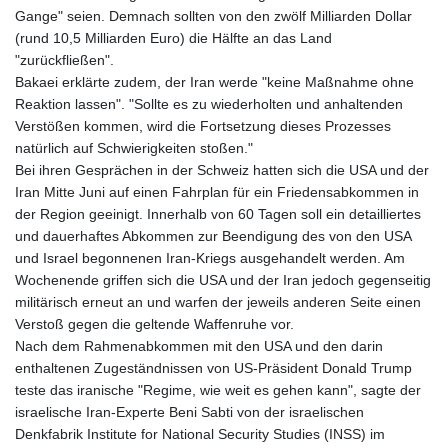
Gange" seien. Demnach sollten von den zwölf Milliarden Dollar
(rund 10,5 Milliarden Euro) die Hälfte an das Land
"zurückfließen".
Bakaei erklärte zudem, der Iran werde "keine Maßnahme ohne
Reaktion lassen". "Sollte es zu wiederholten und anhaltenden
Verstößen kommen, wird die Fortsetzung dieses Prozesses
natürlich auf Schwierigkeiten stoßen."
Bei ihren Gesprächen in der Schweiz hatten sich die USA und der
Iran Mitte Juni auf einen Fahrplan für ein Friedensabkommen in
der Region geeinigt. Innerhalb von 60 Tagen soll ein detailliertes
und dauerhaftes Abkommen zur Beendigung des von den USA
und Israel begonnenen Iran-Kriegs ausgehandelt werden. Am
Wochenende griffen sich die USA und der Iran jedoch gegenseitig
militärisch erneut an und warfen der jeweils anderen Seite einen
Verstoß gegen die geltende Waffenruhe vor.
Nach dem Rahmenabkommen mit den USA und den darin
enthaltenen Zugeständnissen von US-Präsident Donald Trump
teste das iranische "Regime, wie weit es gehen kann", sagte der
israelische Iran-Experte Beni Sabti von der israelischen
Denkfabrik Institute for National Security Studies (INSS) im