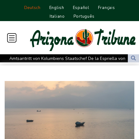
Deutsch
English
Español
Français
Italiano
Português
Amtsantritt von Kolumbiens Staatschef De la Espriella von
Gewalt überschattet
Basketball-WM: Geiselsöder macht gesamte Vorbereitung mit
Taifun "Dolphin": Flugausfälle, Evakuierung und höchste
Warnstufe in China
Lionel Messi trauert um Vater und langjährigen Manager Jorge
DAK-Analyse: ADHS-Neudiagnosen bei Kindern deutlich
gestiegen
Sohn: Krebs von Ex-Präsident Biden hat sich ausgebreitet und
Metastasen gebildet