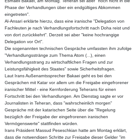
Esmaeil Bakaei, am Montag. Teheran sei aber "noch nicht in die
Phase der Verhandlungen über ein endgültiges Abkommen
eingetreten".
Al-Ansari erklärte hierzu, dass eine iranische "Delegation von
Fachleuten je nach Verhandlungsfortschritt nach Doha reist und
von dort zurückkehrt". Derzeit sei aber "keine hochrangige
Delegation vor Ort".
Die sogenannten technischen Gespräche umfassten ihm zufolge
"Verhandlungsstränge zum Thema Atom (...), einen
Verhandlungsstrang zu wirtschaftlichen Fragen und zur
Leistungsfähigkeit des Staates" sowie Sicherheitsfragen.
Laut Irans Außenamtssprecher Bakaei geht es bei den
Gesprächen mit Katar vor allem um die Freigabe eingefrorener
iranischer Mittel - eine Kernforderung Teherans für einen
Fortschritt bei den Verhandlungen. Am Dienstag sagte er vor
Journalisten in Teheran, dass "wahrscheinlich morgen"
Gespräche mit der katarischen Seite über die "Regelung
bezüglich der Freigabe der eingefrorenen iranischen
Vermögenswerte" stattfinden würden.
Irans Präsident Massud Peseschkian hatte am Montag erklärt,
dass die notwendigen Schritte zur Freigabe dieser Gelder "im