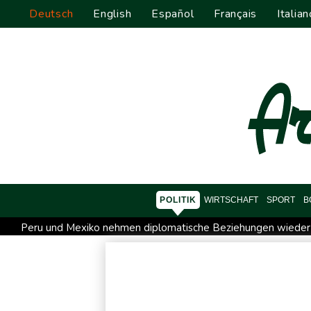
Deutsch
English
Español
Français
Italian
POLITIK
WIRTSCHAFT
SPORT
B
Peru und Mexiko nehmen diplomatische Beziehungen wieder
Saudi-Arabien, Türkei und Pakistan schließen inmitten von I
Xiaomi Skynomad: N70 und N90 erhöhen den Druck auf Euro
Papst Leo XIV. will bei Frankreich-Besuch Missbrauchsopfer t