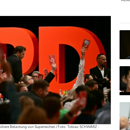
ermittelt wegen Sabotage
MDA
SDA
Euro
EUR/
höhere Belastung von Superreichen / Foto: Tobias SCHWARZ -