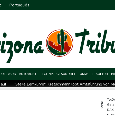
o
Português
OULEVARD
AUTOMOBIL
TECHNIK
GESUNDHEIT
UMWELT
KULTUR
B
 auf
"Steile Lernkurve": Kretschmann lobt Amtsführung von M
ran-Krieg Verteidigungsabkommen
Polizei entdeckt Cannabispla
pas SUV-Markt
Sicherheitskreise vermuten russische Kampagne 
TecD
Börse
Gold
reffen
Nationaler Sicherheitsrat mit Merz tagt zu Drohnenvorfal
DAX