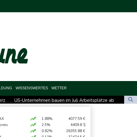
ILDUNG
WISSENSWERTES
WETTER
erz
US-Unternehmen bauen im Juli Arbeitsplätze ab
ntage mit mehr als 900 Pflanzen in Kerpen - Festnahme
hinter Falschvideo zu Merz-Rücktritt
AX
1.88%
4077.59
€
preis
2.5%
4409.8
$
l in Leipzig
0.82%
26355.88
€