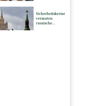
von Merz
Sicherheitskreise
vermuten
russische
Kampagne hinter
Falschvideo zu
Merz-Rücktritt