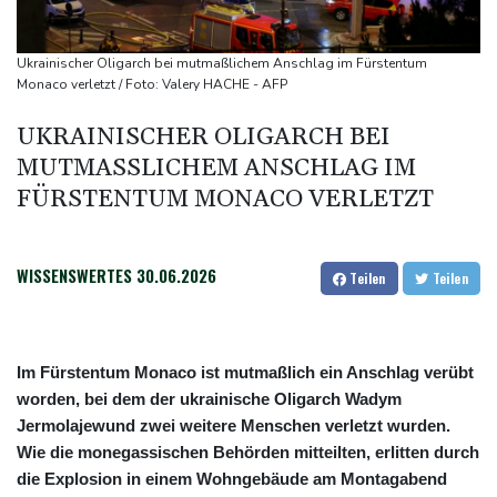
Iran-Krieg: Berichte über US-Munitionsknappheit - Pakistan will
neue Gespräche
Ukrainischer Oligarch bei mutmaßlichem Anschlag im Fürstentum
Fund von Sprengstoffdrohne sorgt für Debatte über
Monaco verletzt / Foto: Valery HACHE - AFP
Luftsicherheit
UKRAINISCHER OLIGARCH BEI
Für zwei Jahre: Salah-Wechsel zu Trabzonspor perfekt
MUTMASSLICHEM ANSCHLAG IM F
Niedrigwasser: Bilger erwägt Aufhebung von Sonn- und
ÜRSTENTUM MONACO VERLETZT
Feiertagsfahrverbot für Lkw
WISSENSWERTES
30.06.2026
Teilen
Teilen
Im Fürstentum Monaco ist mutmaßlich ein Anschlag verübt
worden, bei dem der ukrainische Oligarch Wadym
Jermolajewund zwei weitere Menschen verletzt wurden.
Wie die monegassischen Behörden mitteilten, erlitten durch
die Explosion in einem Wohngebäude am Montagabend