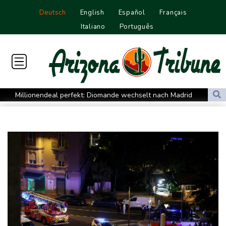
Deutsch
English
Español
Français
Italiano
Português
Millionendeal perfekt: Diomande wechselt nach Madrid
US-Republikaner wollen früheren Corona-Berater Fauci vor
Gericht stellen lassen
Forlán wird Nationaltrainer in Uruguay
Böden in Deutschland ähnlich trocken wie in Dürrejahren 2018
und 2022
Mutter mit 71 Stichen getötet und Leiche zerstückelt: Mann muss
in Psychiatrie
Nach Ausweisung von Journalistin: Russland wirft Frankreich
"politische Verfolgung" vor