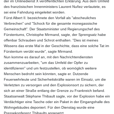
der im Onlinedienst X veröffentlichten Erklärung. Aus dem Umfeld
des französischen Innenministers Laurent Nuñez verlautete, es
sei eine Fahndung eingeleitet worden.
Fürst Albert II. bezeichnete den Vorfall als "abscheuliches
Verbrechen" und "Schock für die gesamte monegassische
Gemeinschaft". Der Staatsminister und Regierungschef des
Fürstentums, Christophe Mirmand, sagte, der Sprengsatz habe
offenbar Schrauben und Schrot enthalten. "Dies ist meines
Wissens das erste Mal in der Geschichte, dass eine solche Tat im
Fürstentum verübt wurde", sagte Mirmand.
Nun komme es darauf an, mit den Nachrichtendiensten
zusammenzuarbeiten, "um das Umfeld der Opfer zu
identifizieren" und um festzustellen, ob womöglich weitere
Menschen bedroht sein könnten, sagte er. Dutzende
Feuerwehrleute und Sicherheitskräfte waren im Einsatz, um die
Verletzten zu versorgen und den Explosionsort zu sichern, der
sich an einer Straße entlang der Grenze zu Frankreich befand.
Staatsanwalt Stéphane Thibault sagte, vor der Explosion habe ein
Verdächtiger eine Tasche oder ein Paket in der Eingangshalle des
Wohngebäudes deponiert. Für den Dienstag wurde eine
Pressekonferenz Thibaults angesetzt.