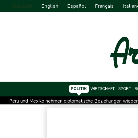
Deutsch
English
Español
Français
Italian
POLITIK
WIRTSCHAFT
SPORT
B
Peru und Mexiko nehmen diplomatische Beziehungen wieder
Saudi-Arabien, Türkei und Pakistan schließen inmitten von I
Xiaomi Skynomad: N70 und N90 erhöhen den Druck auf Euro
Papst Leo XIV. will bei Frankreich-Besuch Missbrauchsopfer t