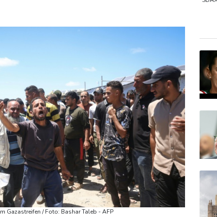
ermittelt wegen Sabotage
SDA
MDA
Euro
EUR/
 im Gazastreifen / Foto: Bashar Taleb - AFP