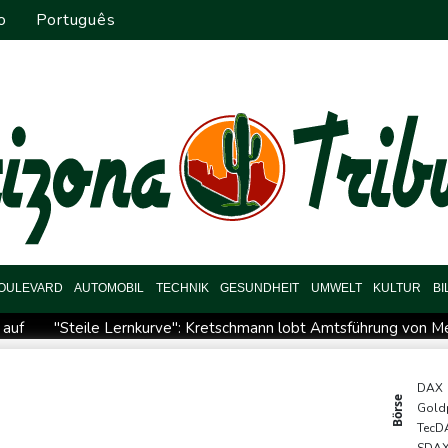
o
Português
OULEVARD
AUTOMOBIL
TECHNIK
GESUNDHEIT
UMWELT
KULTUR
B
 auf
"Steile Lernkurve": Kretschmann lobt Amtsführung von M
ran-Krieg Verteidigungsabkommen
Polizei entdeckt Cannabispla
pas SUV-Markt
Sicherheitskreise vermuten russische Kampagne 
DAX
Börse
Gold
reffen
Nationaler Sicherheitsrat mit Merz tagt zu Drohnenvorfal
TecD