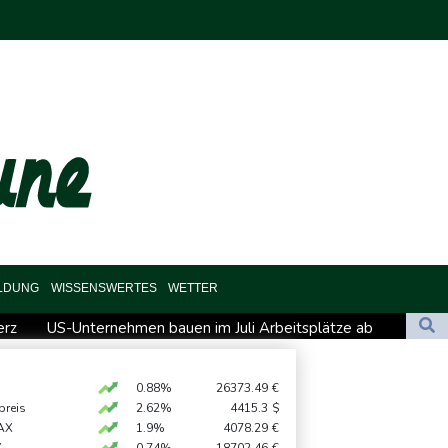
ILDUNG
WISSENSWERTES
WETTER
erz
US-Unternehmen bauen im Juli Arbeitsplätze ab
ntage mit mehr als 900 Pflanzen in Kerpen - Festnahme
hinter Falschvideo zu Merz-Rücktritt
0.88%
26373.49
€
preis
2.62%
4415.3
$
l in Leipzig
AX
1.9%
4078.29
€