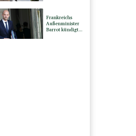
Falschvideo zu
Merz-Rücktritt
Frankreichs
Außenminister
Barrot kündigt
Reaktion auf
russische
Wahlkampf-
Einmischung an