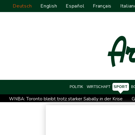
Deutsch
English
Español
Français
Italian
POLITIK
WIRTSCHAFT
SPORT
B
WNBA: Toronto bleibt trotz starker Sabally in der Krise
G
Hitze und Niedrigwasser: Städte- und Gemeindebund fordert 
Biathlon-Olympiasieger Jacquelin wird Teilzeit-Radprofi
K
Sprengstoff-Drohne am Leipziger Flughafen: Bundesanwalts