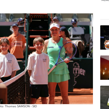
MDA
DAX
SDA
TecD
Foto: Thomas SAMSON - SID