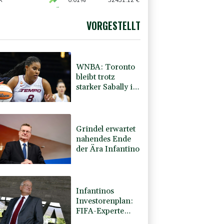
X
0.01%
32431.12
€
0.05%
26140.13
€
X
0.06%
18564.81
€
VORGESTELLT
AX
1.36%
4000.99
€
WNBA: Toronto
bleibt trotz
starker Sabally in
der Krise
Grindel erwartet
nahendes Ende
der Ära Infantino
Infantinos
Investorenplan:
FIFA-Experte
fordert