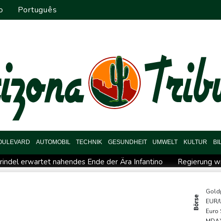
o
Português
OULEVARD
AUTOMOBIL
TECHNIK
GESUNDHEIT
UMWELT
KULTUR
BI
rindel erwartet nahendes Ende der Ära Infantino
Regierung wil
"nationalen Kraftakt"
Infantinos Investorenplan: FIFA-Experte
ircher: VAR nicht "zu kleinteilig" einsetzen
Kreise: Türkei will 
Gold
Börse
EUR/
chaft übernimmt Ermittlungen
Ungenügender Schutz von Kinder
Euro