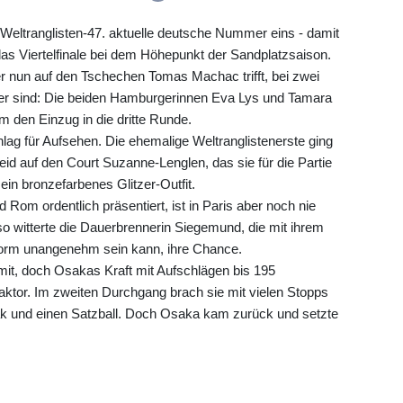
Weltranglisten-47. aktuelle deutsche Nummer eins - damit
 das Viertelfinale bei dem Höhepunkt der Sandplatzsaison.
er nun auf den Tschechen Tomas Machac trifft, bei zwei
nier sind: Die beiden Hamburgerinnen Eva Lys und Tamara
 den Einzug in die dritte Runde.
ag für Aufsehen. Die ehemalige Weltranglistenerste ging
id auf den Court Suzanne-Lenglen, das sie für die Partie
ein bronzefarbenes Glitzer-Outfit.
nd Rom ordentlich präsentiert, ist in Paris aber noch nie
o witterte die Dauerbrennerin Siegemund, die mit ihrem
norm unangenehm sein kann, ihre Chance.
mit, doch Osakas Kraft mit Aufschlägen bis 195
ktor. Im zweiten Durchgang brach sie mit vielen Stopps
k und einen Satzball. Doch Osaka kam zurück und setzte