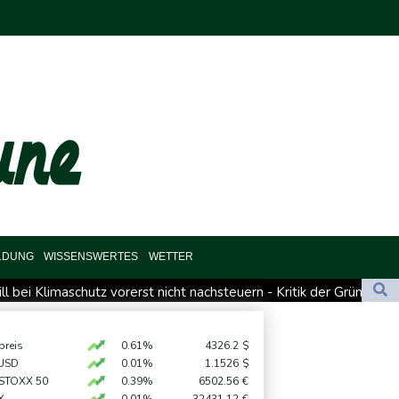
LDUNG
WISSENSWERTES
WETTER
l bei Klimaschutz vorerst nicht nachsteuern - Kritik der Grünen
 fordert Aufarbeitung
mit Pakistan und Saudi-Arabien Verteidigungspakt schließen
preis
0.61%
4326.2
$
USD
0.01%
1.1526
$
n: Meta muss in USA 567 Millionen Dollar zahlen
 STOXX 50
0.39%
6502.56
€