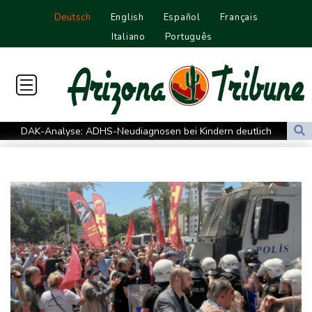
Deutsch
English
Español
Français
Italiano
Português
DAK-Analyse: ADHS-Neudiagnosen bei Kindern deutlich
gestiegen
Sohn: Krebs von Ex-Präsident Biden hat sich ausgebreitet und
Metastasen gebildet
Iran stellt harte Bedingungen für Öffnung der Straße von
Hormus
Trauerflor und Schweigeminute: Inter Miami trauert mit Messi
WTA: Sabalenka scheitert überraschend in Toronto
Zwei Bombenanschläge in Kolumbien an erstem Tag im Amt des
neuen Präsidenten Espriella