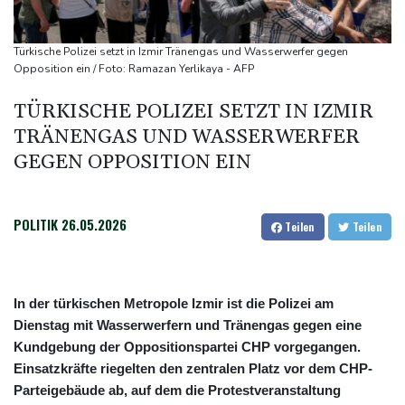
Busemann: Kein EM-Titel für Neugebauer wäre "eine
Enttäuschung"
Türkische Polizei setzt in Izmir Tränengas und Wasserwerfer gegen
Becker: Wer mehr will als Klassenerhalt hat "Fehler im Kopf"
Opposition ein / Foto: Ramazan Yerlikaya - AFP
Sohn: Krebs von Ex-Präsident Joe Biden hat sich ausgebreitet
TÜRKISCHE POLIZEI SETZT IN IZMIR
und Metastasen gebildet
TRÄNENGAS UND WASSERWERFER
Bilger: Boni von Bahn-Managern werden an Einhaltung der
GEGEN OPPOSITION EIN
Vorgaben des Bundes geknüpft
POLITIK
26.05.2026
Teilen
Teilen
In der türkischen Metropole Izmir ist die Polizei am
Dienstag mit Wasserwerfern und Tränengas gegen eine
Kundgebung der Oppositionspartei CHP vorgegangen.
Einsatzkräfte riegelten den zentralen Platz vor dem CHP-
Parteigebäude ab, auf dem die Protestveranstaltung