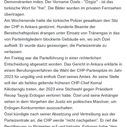
Demonstranten indes. Der Vorname Özels - "Özgür" - ist das
türkische Wort für "frei". Die Bilder wurden im privaten Fernsehen
übertragen.
Am Wochenende hatte die türkische Polizei gewaltsam den Sitz
der CHP in Ankara gestürmt. Hunderte Beamte der
Bereitschaftspolizei drangen unter Einsatz von Tränengas in das
von Parteimitgliedern blockierte Gebäude ein, wo sich Özel
aufhielt. Er wurde dazu gezwungen, die Parteizentrale zu
verlassen.
Am Freitag war die Parteiführung in einer richterlichen
Entscheidung abgesetzt worden. Das Gericht in Ankara erklärte in
einem Berufungsverfahren die Wahl der CHP-Parteispitze im Jahr
2023 für ungültig und enthob Özel seines Amtes. An seine Stelle
soll der als farblos geltende früheren CHP-Chef Kemal
Kilicdaroglu treten, der 2023 eine Stichwahl gegen Präsident
Recep Tayyip Erdogan verloren hatte. Özel und seine Anhänger
sehen in dem Vorgehen der Justiz ein politisches Manöver, um
Erdogan-Konkurrenten auszuschalten.
Özel kündigte nach seiner Absetzung und Vertreibung aus der
Parteizentrale an, die CHP werde "nicht nachgeben". Er rief die
Bevölkerung zu Protesten auf und betonte, Erdogan habe "den