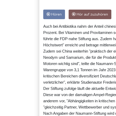
Hören
Hör auf zuzuhören
Auch bei Antibiotika nahm der Anteil chine
Prozent. Bei Vitaminen und Provitaminen se
führte die FDP-nahe Stiftung aus. Zudem ha
Höchstwert" erreicht und betrage mittlerw
Zudem sei China weiterhin "praktisch der e
Neodym und Samarium, die für die Produkt
Motoren wichtig sind", teilte die Naumann-S
Warengruppe von 3,1 Tonnen im Jahr 2023 
kritischen Bereichen diversifiziert Deutsc
verletzlicher", erklärte Studienautor Freder
Der Stiftung zufolge läuft die aktuelle Ent
Diese war von der damaligen Ampel-Regierun
anderem vor, "Abhängigkeiten in kritischen 
"gleichzeitig Partner, Wettbewerber und sys
Nach Angaben der Naumann-Stiftung wird di