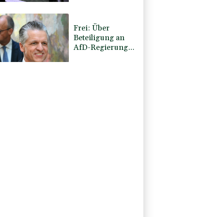
Schande"
Frei: Über
Beteiligung an
AfD-Regierung
entscheidet nicht
CDU in Sachsen-
Anhalt