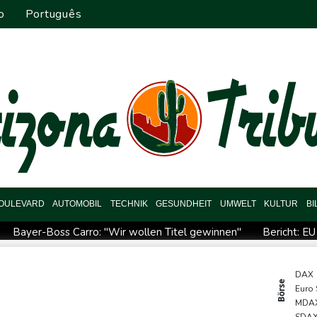
o
Português
OULEVARD
AUTOMOBIL
TECHNIK
GESUNDHEIT
UMWELT
KULTUR
B
Bayer-Boss Carro: "Wir wollen Titel gewinnen"
Bericht: EU
iffe in Region Kiew
BUND kritisiert Lockerung von Sonntagsfah
 gegen Drogengewalt an
BUND kritisiert Lockerung von Sonn-
DAX
Börse
Euro
Abholzung im Amazonas auf niedrigstem Stand seit einem Jahr
MDA