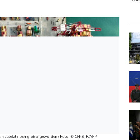
CDU in Sachsen-Anhalt
SDA
Gold
TecD
EUR/
ern zuletzt noch größer geworden / Foto: © CN-STR/AFP