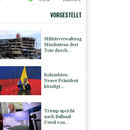
X
0.51%
18659.63
€
preis
2.28%
4399.7
$
AX
1.67%
4068.78
€
VORGESTELLT
USD
0.32%
1.1562
$
Militärverwaltung:
Mindestens drei
Tote durch
russische
Angriffe in
Region Kiew
Kolumbien:
Neuer Präsident
kündigt
"unermüdlichen"
Kampf gegen
Drogengewalt an
Trump spricht
nach Ballsaal-
Urteil von
"nationaler