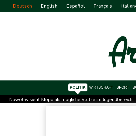
Deutsch
English
Español
Français
Italian
POLITIK
WIRTSCHAFT
SPORT
B
Nowotny sieht Klopp als mögliche Stütze im Jugendbereich
Militärverwaltung: Mindestens drei Tote durch russische Angr
Kolumbien: Neuer Präsident kündigt "unermüdlichen" Kampf
Trump spricht nach Ballsaal-Urteil von "nationaler Schande"