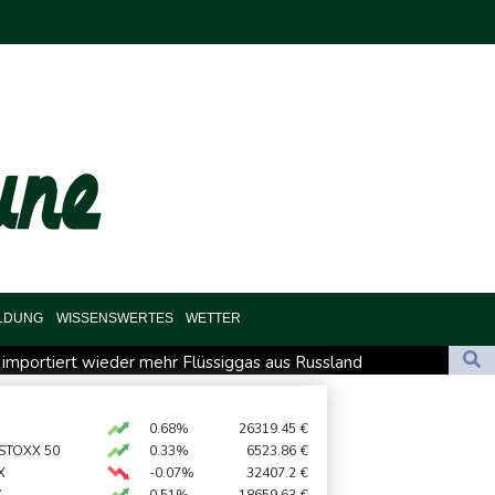
ILDUNG
WISSENSWERTES
WETTER
 importiert wieder mehr Flüssiggas aus Russland
rverbot für Lkw - BDI begrüßt es
 und Feiertagsfahrverbot für Lastwagen
0.68%
26319.45
€
 STOXX 50
0.33%
6523.86
€
zehnt
X
-0.07%
32407.2
€