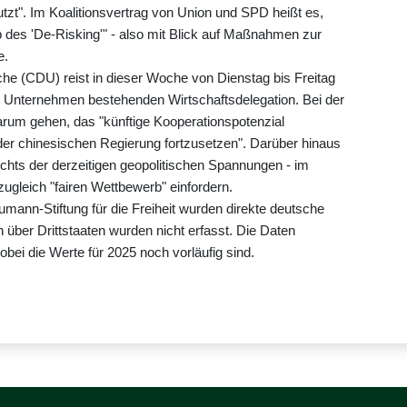
tzt". Im Koalitionsvertrag von Union und SPD heißt es,
 des 'De-Risking'" - also mit Blick auf Maßnahmen zur
e.
che (CDU) reist in dieser Woche von Dienstag bis Freitag
40 Unternehmen bestehenden Wirtschaftsdelegation. Bei der
rum gehen, das "künftige Kooperationspotenzial
 der chinesischen Regierung fortzusetzen". Darüber hinaus
ichts der derzeitigen geopolitischen Spannungen - im
 zugleich "fairen Wettbewerb" einfordern.
mann-Stiftung für die Freiheit wurden direkte deutsche
 über Drittstaaten wurden nicht erfasst. Die Daten
i die Werte für 2025 noch vorläufig sind.