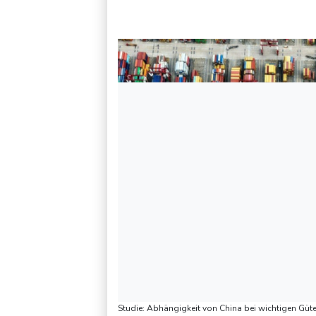
Frei: Über Beteiligung an AfD-Regierung entscheidet nicht 
Studie: Abhängigkeit von China bei wichtigen Güt