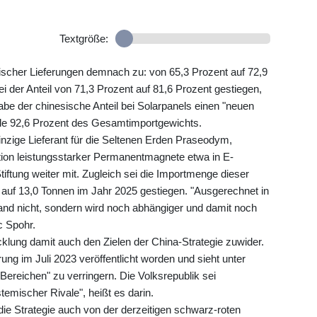
Textgröße:
sischer Lieferungen demnach zu: von 65,3 Prozent auf 72,9
i der Anteil von 71,3 Prozent auf 81,6 Prozent gestiegen,
be der chinesische Anteil bei Solarpanels einen "neuen
eile 92,6 Prozent des Gesamtimportgewichts.
inzige Lieferant für die Seltenen Erden Praseodym,
ion leistungsstarker Permanentmagnete etwa in E-
tiftung weiter mit. Zugleich sei die Importmenge dieser
auf 13,0 Tonnen im Jahr 2025 gestiegen. "Ausgerechnet in
hland nicht, sondern wird noch abhängiger und damit noch
ic Spohr.
wicklung damit auch den Zielen der China-Strategie zuwider.
g im Juli 2023 veröffentlicht worden und sieht unter
Bereichen" zu verringern. Die Volksrepublik sei
temischer Rivale", heißt es darin.
e Strategie auch von der derzeitigen schwarz-roten