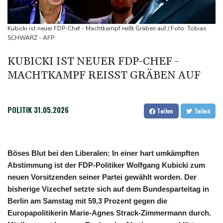
Saudi-Arabien, Türkei und Pakistan schließen inmitten von Iran-
Krieg Verteidigungsabkommen
Kubicki ist neuer FDP-Chef - Machtkampf reißt Gräben auf / Foto: Tobias
Polizei entdeckt Cannabisplantage mit mehr als 900 Pflanzen in
SCHWARZ - AFP
Kerpen - Festnahme
KUBICKI IST NEUER FDP-CHEF -
Xiaomi Skynomad: N70 und N90 erhöhen den Druck auf Europas
MACHTKAMPF REISST GRÄBEN AUF
SUV-Markt
POLITIK
31.05.2026
Teilen
Teilen
Böses Blut bei den Liberalen: In einer hart umkämpften
Abstimmung ist der FDP-Politiker Wolfgang Kubicki zum
neuen Vorsitzenden seiner Partei gewählt worden. Der
bisherige Vizechef setzte sich auf dem Bundesparteitag in
Berlin am Samstag mit 59,3 Prozent gegen die
Europapolitikerin Marie-Agnes Strack-Zimmermann durch.