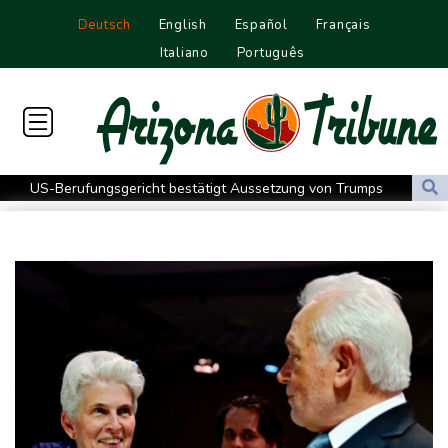
Deutsch
English
Español
Français
Italiano
Português
US-Berufungsgericht bestätigt Aussetzung von Trumps
umstrittenen Ballsaal-Plänen
Nach Andrang auf Ceuta: Spanien und Italien streiten über
Grenzkontrollen
Niewiadoma fährt am Mont Ventoux ins Gelbe Trikot
Trumps umstrittener Justizminister Blanche kurz vor der
Bestätigung im Senat
Peru und Mexiko nehmen diplomatische Beziehungen wieder auf
"Steile Lernkurve": Kretschmann lobt Amtsführung von Merz
US-Unternehmen bauen im Juli Arbeitsplätze ab