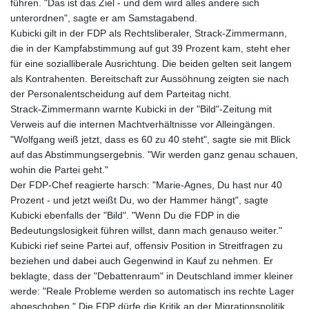
führen. "Das ist das Ziel - und dem wird alles andere sich
unterordnen", sagte er am Samstagabend.
Kubicki gilt in der FDP als Rechtsliberaler, Strack-Zimmermann,
die in der Kampfabstimmung auf gut 39 Prozent kam, steht eher
für eine sozialliberale Ausrichtung. Die beiden gelten seit langem
als Kontrahenten. Bereitschaft zur Aussöhnung zeigten sie nach
der Personalentscheidung auf dem Parteitag nicht.
Strack-Zimmermann warnte Kubicki in der "Bild"-Zeitung mit
Verweis auf die internen Machtverhältnisse vor Alleingängen.
"Wolfgang weiß jetzt, dass es 60 zu 40 steht", sagte sie mit Blick
auf das Abstimmungsergebnis. "Wir werden ganz genau schauen,
wohin die Partei geht."
Der FDP-Chef reagierte harsch: "Marie-Agnes, Du hast nur 40
Prozent - und jetzt weißt Du, wo der Hammer hängt", sagte
Kubicki ebenfalls der "Bild". "Wenn Du die FDP in die
Bedeutungslosigkeit führen willst, dann mach genauso weiter."
Kubicki rief seine Partei auf, offensiv Position in Streitfragen zu
beziehen und dabei auch Gegenwind in Kauf zu nehmen. Er
beklagte, dass der "Debattenraum" in Deutschland immer kleiner
werde: "Reale Probleme werden so automatisch ins rechte Lager
abgeschoben." Die FDP dürfe die Kritik an der Migrationspolitik,