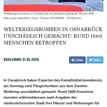
Trump unternimmt neuen Vorstoß im Streit um US-
Staatsbürgerschaft
Weltkriegsbomben in Osnabrück unschädlich gemacht: Rund 1600
Erdogan reist zu Dreier-Gipfel mit Pakistan nach Saudi-Arabien
Menschen betroffen / Foto: Tobias SCHWARZ - AFP/Archiv
58 Soldaten im Jemen bei Huthi-Angriffen getötet - Regierung
WELTKRIEGSBOMBEN IN OSNABRÜCK
kündigt Vergeltung an
UNSCHÄDLICH GEMACHT: RUND 1600
UEFA hält an FIFA-Boykott fest - CAF hält zu Infantino
MENSCHEN BETROFFEN
Jemen: 38 Soldaten bei Huthi-Angriffen getötet - Regierung
kündigt Vergeltung an
BOULEVARD
31.05.2026
Teilen
Teilen
In Osnabrück haben Experten des Kampfmittelräumdiensts
am Sonntag zwei Fliegerbomben aus dem Zweiten
Weltkrieg unschädlich gemacht. Rund 1600 Anwohner
mussten währenddessen nach Angaben der
niedersächsischen Stadt ihre Häuser und Wohnungen für