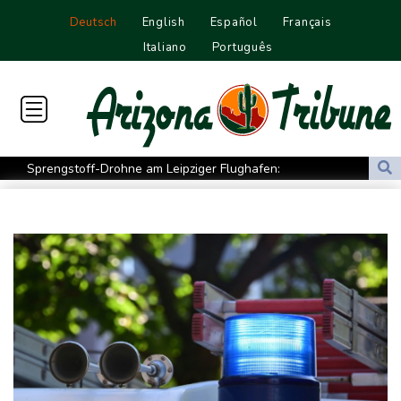
Deutsch
English
Español
Français
Italiano
Português
Sprengstoff-Drohne am Leipziger Flughafen:
Bundesanwaltschaft übernimmt Ermittlungen
Ungenügender Schutz von Kindern: Meta muss in USA 567
Millionen Dollar zahlen
Regierung und Opposition in Venezuela beginnen offiziellen
Dialog - ohne Machado
USA wollen bei Visa-Anträgen offenbar Online-Aktivitäten noch
stärker überprüfen
Röwekamp: Innenministerium muss zentral für Drohnenabwehr
zuständig sein