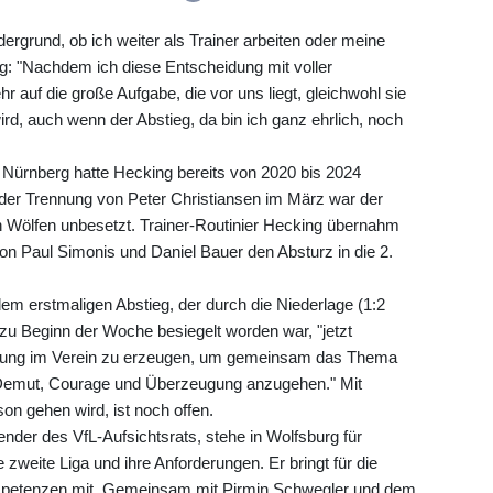
ergrund, ob ich weiter als Trainer arbeiten oder meine
ng: "Nachdem ich diese Entscheidung mit voller
 auf die große Aufgabe, die vor uns liegt, gleichwohl sie
ird, auch wenn der Abstieg, da bin ich ganz ehrlich, noch
C Nürnberg hatte Hecking bereits von 2020 bis 2024
der Trennung von Peter Christiansen im März war der
 Wölfen unbesetzt. Trainer-Routinier Hecking übernahm
on Paul Simonis und Daniel Bauer den Absturz in die 2.
dem erstmaligen Abstieg, der durch die Niederlage (1:2
zu Beginn der Woche besiegelt worden war, "jetzt
mmung im Verein zu erzeugen, um gemeinsam das Thema
 Demut, Courage und Überzeugung anzugehen." Mit
on gehen wird, ist noch offen.
nder des VfL-Aufsichtsrats, stehe in Wolfsburg für
e zweite Liga und ihre Anforderungen. Er bringt für die
mpetenzen mit. Gemeinsam mit Pirmin Schwegler und dem