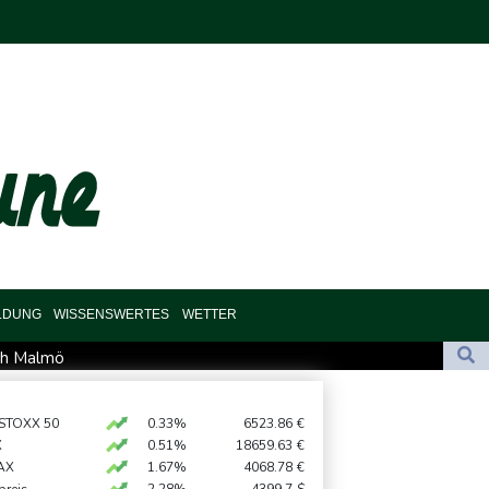
LDUNG
WISSENSWERTES
WETTER
uch Malmö
scher Angriffe - Vucic für Integrität der Ukraine
d Bulgarien nahe Gaspipeline
 STOXX 50
0.33%
6523.86
€
X
0.51%
18659.63
€
AX
1.67%
4068.78
€