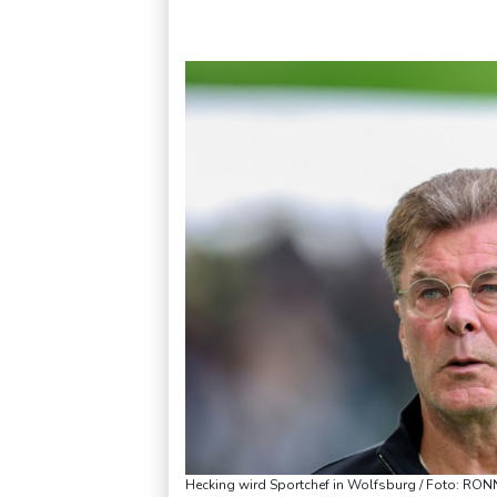
Selenskyj warnt in Belgrad vor Folgen russischer Angriffe für
Hecking wird Sportchef in Wolfsburg / Foto: R