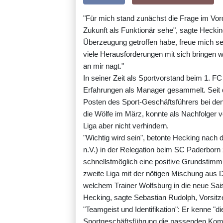
"Für mich stand zunächst die Frage im Vord
Zukunft als Funktionär sehe", sagte Hecki
Überzeugung getroffen habe, freue mich sehr
viele Herausforderungen mit sich bringen w
an mir nagt."
In seiner Zeit als Sportvorstand beim 1. F
Erfahrungen als Manager gesammelt. Seit 
Posten des Sport-Geschäftsführers bei den
die Wölfe im März, konnte als Nachfolger v
Liga aber nicht verhindern.
"Wichtig wird sein", betonte Hecking nach 
n.V.) in der Relegation beim SC Paderborn 
schnellstmöglich eine positive Grundsti
zweite Liga mit der nötigen Mischung aus
welchem Trainer Wolfsburg in die neue Sais
Hecking, sagte Sebastian Rudolph, Vorsitze
"Teamgeist und Identifikation": Er kenne "di
Sportgeschäftsführung die passenden Ko