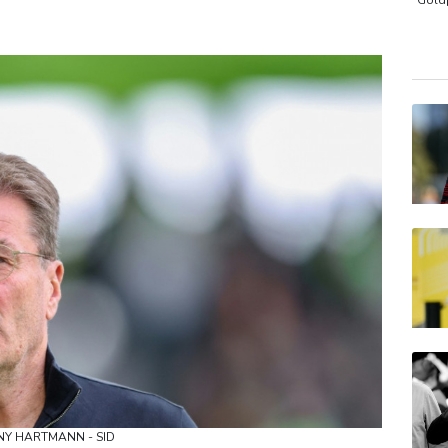
 den Winter
Drohnen über Bundeswehrstandort in Nordrhein-W
Gold
MDA
EUR/
DAX
ONNY HARTMANN - SID