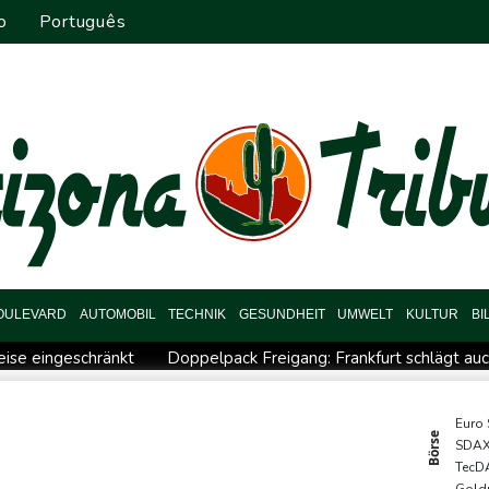
o
Português
OULEVARD
AUTOMOBIL
TECHNIK
GESUNDHEIT
UMWELT
KULTUR
BI
eise eingeschränkt
Doppelpack Freigang: Frankfurt schlägt a
diplomatische Verstimmung aus
Selenskyj warnt vor Folgen russi
hrung
Drohne explodiert an der Grenze zwischen Rumänien un
Euro
Börse
SDA
chtflugzeug: 72-jähriger Pilot stirbt in Baden-Württemberg
TecD