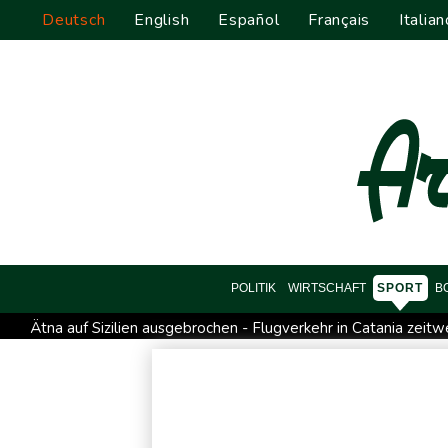
Deutsch
English
Español
Français
Italian
POLITIK
WIRTSCHAFT
SPORT
B
Ätna auf Sizilien ausgebrochen - Flugverkehr in Catania zeitw
Explosion mutmaßlich ukrainischer Drohne in Bulgarien löst 
Sieg auf der längsten Etappe: Vollering übernimmt Gesamtfü
Lionel Messi trauert um seinen Vater
Absturz von Ultralei