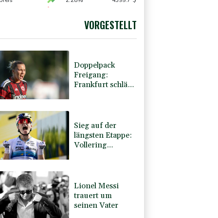
estfalen gesichtet
preis
2.28%
4399.7
$
X
-0.07%
32407.2
€
USD
0.32%
1.1562
$
VORGESTELLT
0.68%
26319.45
€
Doppelpack
Freigang:
Frankfurt schlägt
auch Malmö
Sieg auf der
längsten Etappe:
Vollering
übernimmt
Gesamtführung
Lionel Messi
trauert um
seinen Vater