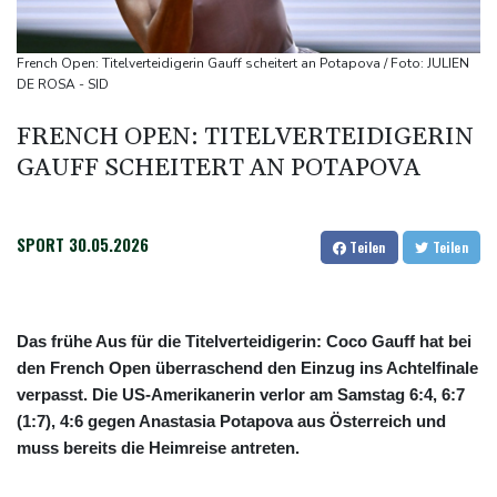
Deutschlands Exporte im Juni leicht gestiegen
Ungenügender Schutz von Kindern: Meta muss in den USA 567
French Open: Titelverteidigerin Gauff scheitert an Potapova / Foto: JULIEN
Millionen Dollar zahlen
DE ROSA - SID
Argentinien: Polizei geht mit Tränengas und Gummigeschossen
FRENCH OPEN: TITELVERTEIDIGERIN
gegen Proteste vor
GAUFF SCHEITERT AN POTAPOVA
WNBA: Toronto bleibt trotz starker Sabally in der Krise
SPORT
30.05.2026
Teilen
Teilen
Das frühe Aus für die Titelverteidigerin: Coco Gauff hat bei
den French Open überraschend den Einzug ins Achtelfinale
verpasst. Die US-Amerikanerin verlor am Samstag 6:4, 6:7
(1:7), 4:6 gegen Anastasia Potapova aus Österreich und
muss bereits die Heimreise antreten.