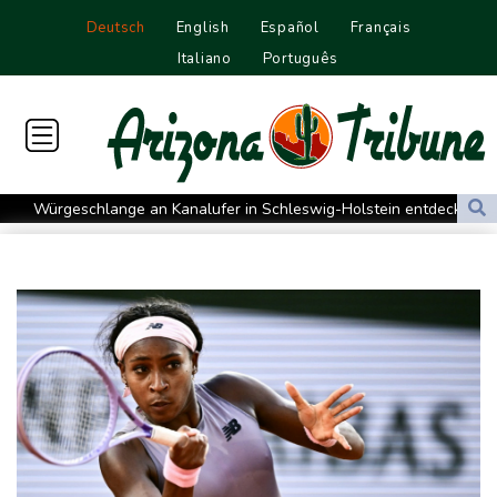
Deutsch
English
Español
Français
Italiano
Português
Würgeschlange an Kanalufer in Schleswig-Holstein entdeckt
Unter Traktor eingeklemmt: Zwölfjähriger stirbt in Nordrhein-
Westfalen
Sri Lanka setzt nach Unruhen in Gefängnis Soldaten ein
Zuwächse in der Autobranche: Industrieproduktion legt im Juni
leicht zu
76-jähriger Landwirt in Nordrhein-Westfalen von Traktor
überrollt und getötet
Nach Tod von 37-Jähriger in Hessen: Tatverdächtiger wieder auf
freiem Fuß