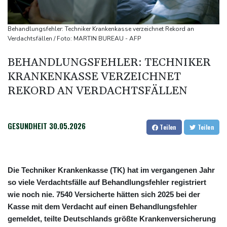
Feuerwehrleute im Einsatz
Umfrage: Mehrheit der Deutschen gegen Abschaffung der
Behandlungsfehler: Techniker Krankenkasse verzeichnet Rekord an
"Rente mit 63"
Verdachtsfällen / Foto: MARTIN BUREAU - AFP
Klingbeil plant höhere Besteuerung bestimmter Vereine
BEHANDLUNGSFEHLER: TECHNIKER
Bericht: Dobrindt verdoppelt Anti-Drohnen-Einheiten der
KRANKENKASSE VERZEICHNET
Bundespolizei
REKORD AN VERDACHTSFÄLLEN
Netanjahu lehnt von Trump unterstützten 15-Punkte-Plan für
Gazastreifen weiter ab
GESUNDHEIT
30.05.2026
Teilen
Teilen
Die Techniker Krankenkasse (TK) hat im vergangenen Jahr
so viele Verdachtsfälle auf Behandlungsfehler registriert
wie noch nie. 7540 Versicherte hätten sich 2025 bei der
Kasse mit dem Verdacht auf einen Behandlungsfehler
gemeldet, teilte Deutschlands größte Krankenversicherung