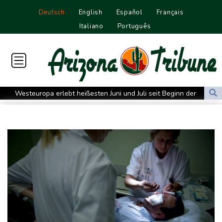
Deutsch
English
Español
Français
Italiano
Português
Westeuropa erlebt heißesten Juni und Juli seit Beginn der
Aufzeichnungen
Datenbank: 2025 starben weltweit 350 humanitäre Helfer - 186
davon im Gazastreifen
Trump verzichtet offenbar vorerst auf Angriffe auf Iran: "Halten
uns zurück"
Trauer um Jorge Messi: Fußballstar Lionel Messi nimmt Abschied
von seinem Vater
Nowitzki trauert um ersten NBA-Coach Nelson: "RIP, Legende"
Neuer Waldbrand in Südfrankreich: Mehr als 200