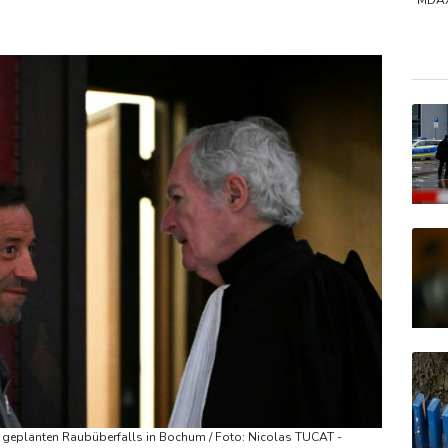
ück
DLRG: In diesem Jahr bereits mindestens 261 Badetote i
MDA
DAX
Gold
SDA
 geplanten Raubüberfalls in Bochum / Foto: Nicolas TUCAT -