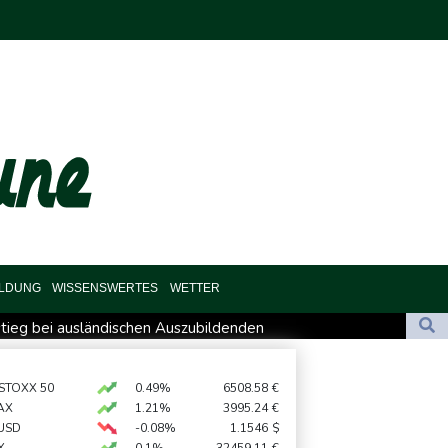
ILDUNG
WISSENSWERTES
WETTER
nstieg bei ausländischen Auszubildenden
t festgenommen
ständigkeiten" - SPD sieht Behörden gestärkt
 STOXX 50
0.49%
6508.58
€
AX
1.21%
3995.24
€
 Gleise: Drei Tote in Bayern
USD
-0.08%
1.1546
$