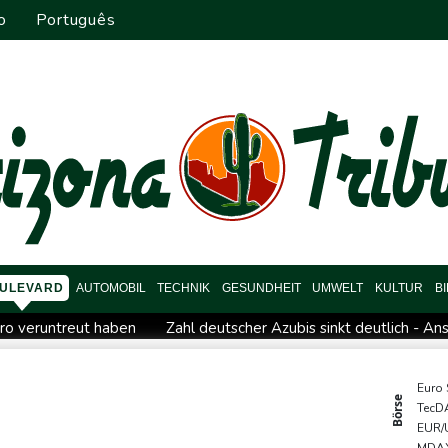
o
Português
ULEVARD
AUTOMOBIL
TECHNIK
GESUNDHEIT
UMWELT
KULTUR
B
Euro veruntreut haben
Zahl deutscher Azubis sinkt deutlich - A
t
Rüstungsbetrieb in Bayern ausgespäht: Mutmaßlicher Agen
ailand als Präsident
Drohnenabwehr: Grüne fordern "klare Zu
Euro
Börse
TecD
in tot aufgefunden
Auto kommt von Autobahn ab und stürzt auf
EUR/