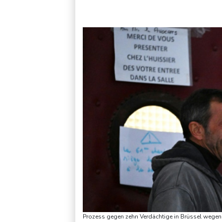
Iran-Krieg: Trump weist Berichte über Munitionsknappheit zur
Prozess gegen zehn Verdächtige in Brüssel wegen