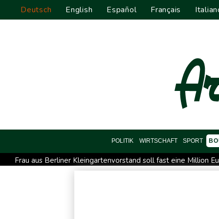
Deutsch
English
Español
Français
Italian
POLITIK
WIRTSCHAFT
SPORT
BO
Frau aus Berliner Kleingartenvorstand soll fast eine Million 
Frau fällt bei Gewitter von Motorboot in Bodensee und stirb
Myanmars Ex-General Min Aung Hlaing zu erstem Besuch in Th
Nach Suchaktion: Vermisste Dreijährige aus Schleswig-Holste