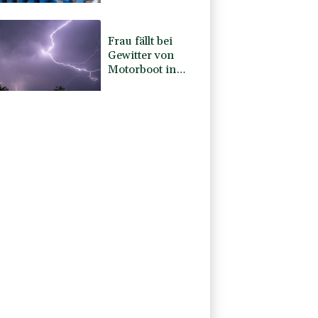
veruntreut haben
Frau fällt bei
Gewitter von
Motorboot in
Bodensee und
stirbt