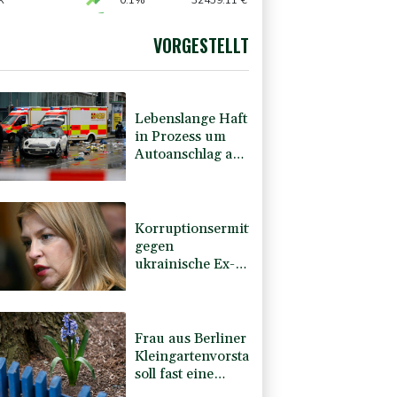
n Deutschland
X
0.1%
32459.11
€
0.17%
26169.89
€
preis
0.36%
4320.7
$
VORGESTELLT
X
0.2%
18590.72
€
Lebenslange Haft
in Prozess um
Autoanschlag auf
Münchner Verdi-
Demo
Korruptionsermittlungen
gegen
ukrainische Ex-
Botschafterin in
den USA
Frau aus Berliner
Kleingartenvorstand
soll fast eine
Million Euro