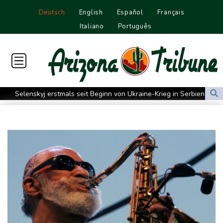
Deutsch
English
Español
Français
Italiano
Português
Selenskyj erstmals seit Beginn von Ukraine-Krieg in Serbien -
Treffen mit Vucic
Auftakt-Misere gestoppt: Berlin gewinnt in Bochum
Trump macht erneut Druck auf Zentralbank-Vorständin Cook
"Medizinische Bedenken": Asllani bleibt bei Hoffenheim
Eurojackpot geknackt: Mehr als 32 Millionen Euro gehen nach
Nordrhein-Westfalen
Menschenrechtsgruppen: Mehr als 140 Tote bei Migrationskrise
in Ceuta
Mindestens zehn Tote bei Angriffen der pro-iranischen Huthis im