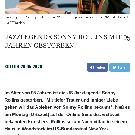
Jemen
US-Senat stimmt für verschärfte Sanktionen gegen Russland
Jazzlegende Sonny Rollins mit 95 Jahren gestorben / Foto: PASCAL GUYOT
US-Gericht setzt Bau von Trumps Ballsaal aus - Präsident
- AFP/Archiv
kündigt Berufung an
JAZZLEGENDE SONNY ROLLINS MIT 95
Direkt-ICE Berlin-Paris bleibt wegen Technikproblemen vorerst
JAHREN GESTORBEN
unterbrochen
KULTUR
26.05.2026
Teilen
Teilen
Im Alter von 95 Jahren ist die US-Jazzlegende Sonny
Rollins gestorben. "Mit tiefer Trauer und inniger Liebe
geben wir das Ableben von Sonny Rollins bekannt", hieß es
am Montag (Ortszeit) auf der Online-Seite des weltweit
bekannten Künstlers. Rollins sei am Nachmittag in seinem
Haus in Woodstock im US-Bundesstaat New York