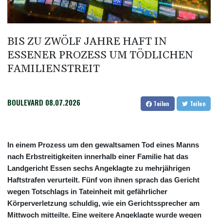
Selenskyj: Ukraine hat praktisch keine intakten
Wärmekraftwerke mehr
Braunschweig nach Kantersieg in Magdeburg an der Spitze
BIS ZU ZWÖLF JAHRE HAFT IN
Absteiger schlägt Aufsteiger: Heidenheim siegt turbulent
ESSENER PROZESS UM TÖDLICHEN
Aussetzung von Lkw-Fahrverbot: BUND kritisiert Maßnahme -
FAMILIENSTREIT
Industrie begrüßt sie
BOULEVARD
08.07.2026
Teilen
Teilen
In einem Prozess um den gewaltsamen Tod eines Manns
nach Erbstreitigkeiten innerhalb einer Familie hat das
Landgericht Essen sechs Angeklagte zu mehrjährigen
Haftstrafen verurteilt. Fünf von ihnen sprach das Gericht
wegen Totschlags in Tateinheit mit gefährlicher
Körperverletzung schuldig, wie ein Gerichtssprecher am
Mittwoch mitteilte. Eine weitere Angeklagte wurde wegen