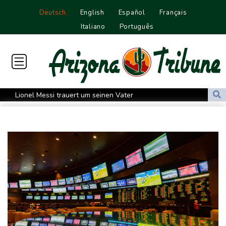
Deutsch
English
Español
Français
Italiano
Português
Lionel Messi trauert um seinen Vater
Absturz von Ultraleichtflugzeug: 72-jähriger Pilot stirbt in Baden-
Württemberg
Selenskyj warnt in Belgrad vor Folgen russischer Angriffe für
den Winter
Drohnen über Bundeswehrstandort in Nordrhein-Westfalen
gesichtet
Ungarns Regierungspartei nominiert Ex-Gerichtspräsidenten
Baka als Staatschef
Schwimm-EM: Halbisch winkt und springt zu Bronze