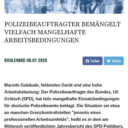
Papst Leo bei Besuch in Assisi von tausenden jungen Menschen
begeistert empfangen
Hausärzte kritisieren Untätigkeit der Regierung in Hitzekrise
POLIZEIBEAUFTRAGTER BEMÄNGELT
Übernahmekampf: Commerzbank geht mit Rekordergebnis in
VIELFACH MANGELHAFTE
Gespräche mit der Unicredit
ARBEITSBEDINGUNGEN
Nach Drohnen-Vorfall an Leipziger Flughafen: Suche nach
weiterem Objekt dauert an
BOULEVARD
08.07.2026
Teilen
Teilen
Marode Gebäude, fehlendes Gerät und eine hohe
Arbeitsbelastung: Der Polizeibeauftragte des Bundes, Uli
Grötsch (SPD), hat teils mangelhafte Einsatzbedingungen
für deutsche Polizeibeamte beklagt. Die Situation sei etwa
an manchen Grenzkontrollstellen "jenseits eines
professionellen Arbeitsumfelds", heißt es in dem am
Mittwoch veröffentlichten Jahresbericht des SPD-Politikers.