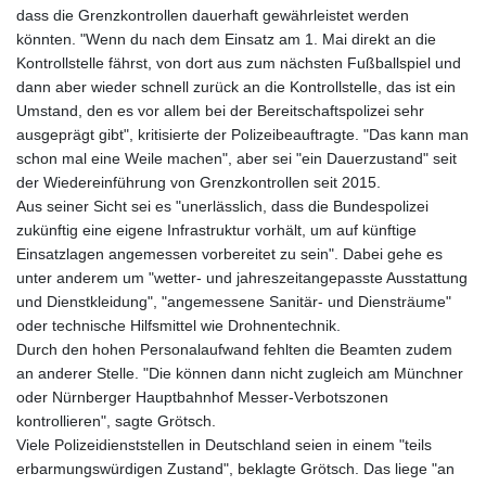
dass die Grenzkontrollen dauerhaft gewährleistet werden
könnten. "Wenn du nach dem Einsatz am 1. Mai direkt an die
Kontrollstelle fährst, von dort aus zum nächsten Fußballspiel und
dann aber wieder schnell zurück an die Kontrollstelle, das ist ein
Umstand, den es vor allem bei der Bereitschaftspolizei sehr
ausgeprägt gibt", kritisierte der Polizeibeauftragte. "Das kann man
schon mal eine Weile machen", aber sei "ein Dauerzustand" seit
der Wiedereinführung von Grenzkontrollen seit 2015.
Aus seiner Sicht sei es "unerlässlich, dass die Bundespolizei
zukünftig eine eigene Infrastruktur vorhält, um auf künftige
Einsatzlagen angemessen vorbereitet zu sein". Dabei gehe es
unter anderem um "wetter- und jahreszeitangepasste Ausstattung
und Dienstkleidung", "angemessene Sanitär- und Diensträume"
oder technische Hilfsmittel wie Drohnentechnik.
Durch den hohen Personalaufwand fehlten die Beamten zudem
an anderer Stelle. "Die können dann nicht zugleich am Münchner
oder Nürnberger Hauptbahnhof Messer-Verbotszonen
kontrollieren", sagte Grötsch.
Viele Polizeidienststellen in Deutschland seien in einem "teils
erbarmungswürdigen Zustand", beklagte Grötsch. Das liege "an