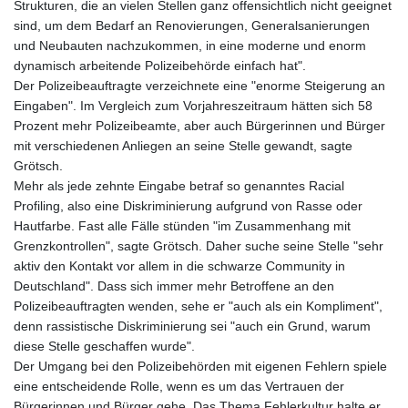
Strukturen, die an vielen Stellen ganz offensichtlich nicht geeignet
sind, um dem Bedarf an Renovierungen, Generalsanierungen
und Neubauten nachzukommen, in eine moderne und enorm
dynamisch arbeitende Polizeibehörde einfach hat".
Der Polizeibeauftragte verzeichnete eine "enorme Steigerung an
Eingaben". Im Vergleich zum Vorjahreszeitraum hätten sich 58
Prozent mehr Polizeibeamte, aber auch Bürgerinnen und Bürger
mit verschiedenen Anliegen an seine Stelle gewandt, sagte
Grötsch.
Mehr als jede zehnte Eingabe betraf so genanntes Racial
Profiling, also eine Diskriminierung aufgrund von Rasse oder
Hautfarbe. Fast alle Fälle stünden "im Zusammenhang mit
Grenzkontrollen", sagte Grötsch. Daher suche seine Stelle "sehr
aktiv den Kontakt vor allem in die schwarze Community in
Deutschland". Dass sich immer mehr Betroffene an den
Polizeibeauftragten wenden, sehe er "auch als ein Kompliment",
denn rassistische Diskriminierung sei "auch ein Grund, warum
diese Stelle geschaffen wurde".
Der Umgang bei den Polizeibehörden mit eigenen Fehlern spiele
eine entscheidende Rolle, wenn es um das Vertrauen der
Bürgerinnen und Bürger gehe. Das Thema Fehlerkultur halte er