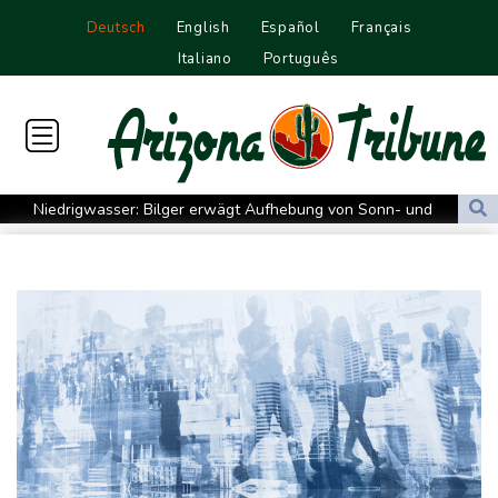
Deutsch
English
Español
Français
Italiano
Português
Niedrigwasser: Bilger erwägt Aufhebung von Sonn- und
Feiertagsfahrverbot für Lkw
Kritik von Naturschützern: Kreuzfahrtbranche weiter auf "fossilem
Kurs"
Knöchelbruch: Lamparter muss nach Sturz operiert werden
Medien: Ukrainisches Flugzeug in Leipzig neben Drohne war mit
Munition beladen
Schauspielerin Iris Berben bekommt Deutschen Kulturpolitikpreis
Passagierverkehr an deutschen Flughäfen im ersten Halbjahr
gesunken