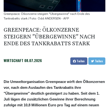
Abholzung im Amazonas auf niedrigstem Stand seit einem
Jahrzehnt
Greenpeace: Ölkonzerne steigern "Übergewinne" nach Ende des
Frei: Über Beteiligung an AfD-Regierung entscheidet nicht CDU
Tankrabatts stark / Foto: Odd ANDERSEN - AFP
in Sachsen-Anhalt
GREENPEACE: ÖLKONZERNE
US-Senat stimmt für umfassendes Sanktionspaket gegen
STEIGERN "ÜBERGEWINNE" NACH
Russland
ENDE DES TANKRABATTS STARK
"Rente mit 63": Unionsfraktionschef Frei offen für Härtefall- und
Übergangslösungen
WIRTSCHAFT
08.07.2026
Teilen
Teilen
Die Umweltorganisation Greenpeace wirft den Ölkonzernen
vor, nach dem Auslaufen des Tankrabatts ihre
"Übergewinne" deutlich gesteigert zu haben. Seit dem 1.
Juli lägen die zusätzlichen Gewinne ihrer Berechnung
zufolge mit 10,8 Millionen Euro pro Tag auf einem neuen