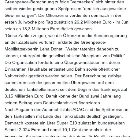
Greenpeace-Berechnung zufolge "verstecken" sich hinter den
seither wieder gestiegenen Spritpreisen "deutlich ausgeweitete
Gewinnmargen". Die Ölkonzerne verdienten demnach in der
ersten Juliwoche pro Tag zusätzlich 26,2 Millionen Euro - im Juni
seien es 18,3 Millionen Euro täglich gewesen.
"Diese Zahlen zeigen, wie die Ölkonzerne die Bundesregierung
an der Zapfsäule vorführt", erklärte die Greenpeace-
Mobilitätsexpertin Lena Donat. "Weiter tatenlos daneben zu
stehen, untergräbt die gesellschaftliche Akzeptanz von Politik."
Die Organisation forderte eine Übergewinnsteuer, mit deren
Einnahmen Haushalte entlastet und Bahn sowie öffentlicher
Nahverkehr gestärkt werden sollen. Der Berechnung zufolge
summieren sich die gesammelten Übergewinne auf dem
deutschen Tankstellenmarkt seit dem Beginn des Irankriegs auf
3,15 Milliarden Euro. Damit könne der Bund zwei Jahre lang
seinen Beitrag zum Deutschlandticket finanzieren.
Nach Angaben des Automobilclubs ADAC sind die Spritpreise an
den Tankstellen mit Ende des Tankrabatts deutlich gestiegen.
Demnach kostete ein Liter Super E10 zuletzt im bundesweiten
Schnitt 2,024 Euro und damit 10,1 Cent mehr als in der
Vorwoche. Allerdings entspreche der Preis für Rohöl in etwa dem