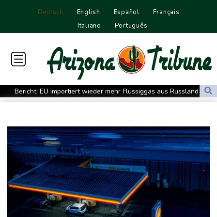
Deutsch
English
Español
Français
Italiano
Português
Bericht: EU importiert wieder mehr Flüssiggas aus Russland
Militärverwaltung: Mindestens drei Tote durch russische Angriffe
in Region Kiew
BUND kritisiert Lockerung von Sonntagsfahrverbot für Lkw - BDI
begrüßt es
Kolumbien: Neuer Präsident kündigt "unermüdlichen" Kampf
gegen Drogengewalt an
BUND kritisiert Lockerung von Sonn- und Feiertagsfahrverbot für
Lastwagen
Trump spricht nach Ballsaal-Urteil von "nationaler Schande"