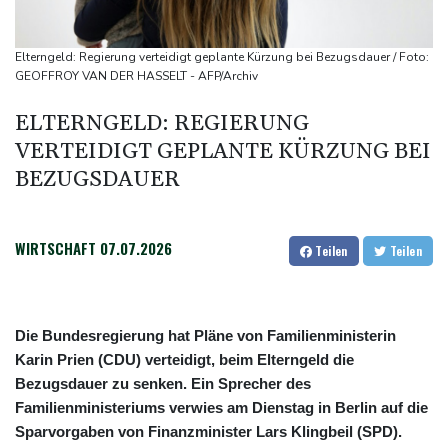
Bronze
Frankreich: Crémant-Lese in Burgund beginnt wegen Hitzewellen
Elterngeld: Regierung verteidigt geplante Kürzung bei Bezugsdauer / Foto:
so früh wie nie
GEOFFROY VAN DER HASSELT - AFP/Archiv
Europas Automarkt wächst, doch der E-Auto-Boom verschärft
ELTERNGELD: REGIERUNG
den Druck
VERTEIDIGT GEPLANTE KÜRZUNG BEI
Klinsmann über Horror-Verletzung: "Ich hatte Glück"
BEZUGSDAUER
WIRTSCHAFT
07.07.2026
Teilen
Teilen
Die Bundesregierung hat Pläne von Familienministerin
Karin Prien (CDU) verteidigt, beim Elterngeld die
Bezugsdauer zu senken. Ein Sprecher des
Familienministeriums verwies am Dienstag in Berlin auf die
Sparvorgaben von Finanzminister Lars Klingbeil (SPD).