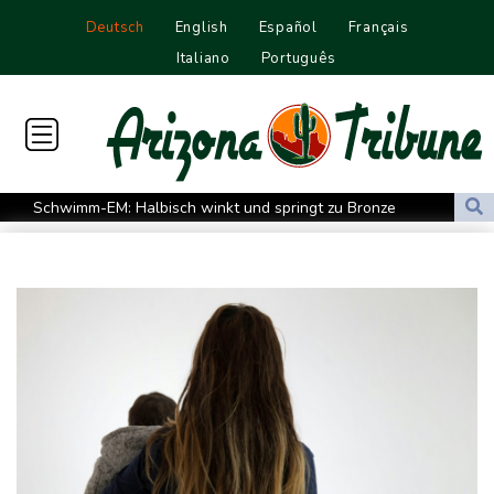
Deutsch
English
Español
Français
Italiano
Português
Schwimm-EM: Halbisch winkt und springt zu Bronze
Selenskyj: Ukraine hat praktisch keine intakten
Wärmekraftwerke mehr
Braunschweig nach Kantersieg in Magdeburg an der Spitze
Absteiger schlägt Aufsteiger: Heidenheim siegt turbulent
Aussetzung von Lkw-Fahrverbot: BUND kritisiert Maßnahme -
Industrie begrüßt sie
US-Senat bestätigt mit knapper Mehrheit Trumps umstrittenen
Justizminister Blanche
Schwimm-EM: Schmidbauer verliert Titel, Halbisch gewinnt