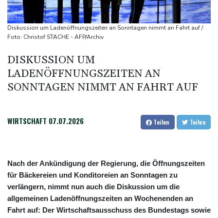
Feuerwehrleute im Einsatz
Umfrage: Mehrheit der Deutschen gegen Abschaffung der
Diskussion um Ladenöffnungszeiten an Sonntagen nimmt an Fahrt auf /
"Rente mit 63"
Foto: Christof STACHE - AFP/Archiv
Klingbeil plant höhere Besteuerung bestimmter Vereine
DISKUSSION UM
Bericht: Dobrindt verdoppelt Anti-Drohnen-Einheiten der
LADENÖFFNUNGSZEITEN AN
Bundespolizei
SONNTAGEN NIMMT AN FAHRT AUF
Netanjahu lehnt von Trump unterstützten 15-Punkte-Plan für
Gazastreifen weiter ab
WIRTSCHAFT
07.07.2026
Teilen
Teilen
Nach der Ankündigung der Regierung, die Öffnungszeiten
für Bäckereien und Konditoreien an Sonntagen zu
verlängern, nimmt nun auch die Diskussion um die
allgemeinen Ladenöffnungszeiten an Wochenenden an
Fahrt auf: Der Wirtschaftsausschuss des Bundestags sowie