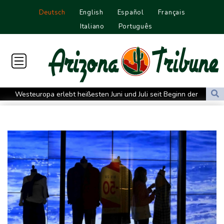
Deutsch
English
Español
Français
Italiano
Português
Westeuropa erlebt heißesten Juni und Juli seit Beginn der
Aufzeichnungen
Datenbank: 2025 starben weltweit 350 humanitäre Helfer - 186
davon im Gazastreifen
Trump verzichtet offenbar vorerst auf Angriffe auf Iran: "Halten
uns zurück"
Trauer um Jorge Messi: Fußballstar Lionel Messi nimmt Abschied
von seinem Vater
Nowitzki trauert um ersten NBA-Coach Nelson: "RIP, Legende"
Neuer Waldbrand in Südfrankreich: Mehr als 200