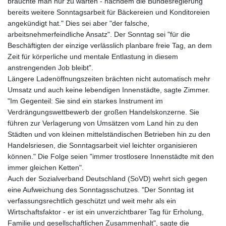
brauchte man nur zu warten - nachdem die Bundesregierung
bereits weitere Sonntagsarbeit für Bäckereien und Konditoreien
angekündigt hat." Dies sei aber "der falsche,
arbeitsnehmerfeindliche Ansatz". Der Sonntag sei "für die
Beschäftigten der einzige verlässlich planbare freie Tag, an dem
Zeit für körperliche und mentale Entlastung in diesem
anstrengenden Job bleibt".
Längere Ladenöffnungszeiten brächten nicht automatisch mehr
Umsatz und auch keine lebendigen Innenstädte, sagte Zimmer.
"Im Gegenteil: Sie sind ein starkes Instrument im
Verdrängungswettbewerb der großen Handelskonzerne. Sie
führen zur Verlagerung von Umsätzen vom Land hin zu den
Städten und von kleinen mittelständischen Betrieben hin zu den
Handelsriesen, die Sonntagsarbeit viel leichter organisieren
können." Die Folge seien "immer trostlosere Innenstädte mit den
immer gleichen Ketten".
Auch der Sozialverband Deutschland (SoVD) wehrt sich gegen
eine Aufweichung des Sonntagsschutzes. "Der Sonntag ist
verfassungsrechtlich geschützt und weit mehr als ein
Wirtschaftsfaktor - er ist ein unverzichtbarer Tag für Erholung,
Familie und gesellschaftlichen Zusammenhalt", sagte die