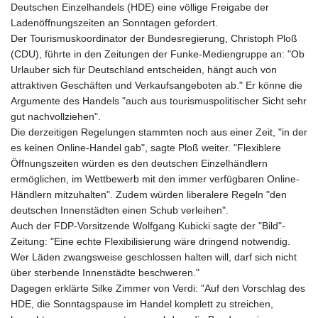
Deutschen Einzelhandels (HDE) eine völlige Freigabe der
Ladenöffnungszeiten an Sonntagen gefordert.
Der Tourismuskoordinator der Bundesregierung, Christoph Ploß
(CDU), führte in den Zeitungen der Funke-Mediengruppe an: "Ob
Urlauber sich für Deutschland entscheiden, hängt auch von
attraktiven Geschäften und Verkaufsangeboten ab." Er könne die
Argumente des Handels "auch aus tourismuspolitischer Sicht sehr
gut nachvollziehen".
Die derzeitigen Regelungen stammten noch aus einer Zeit, "in der
es keinen Online-Handel gab", sagte Ploß weiter. "Flexiblere
Öffnungszeiten würden es den deutschen Einzelhändlern
ermöglichen, im Wettbewerb mit den immer verfügbaren Online-
Händlern mitzuhalten". Zudem würden liberalere Regeln "den
deutschen Innenstädten einen Schub verleihen".
Auch der FDP-Vorsitzende Wolfgang Kubicki sagte der "Bild"-
Zeitung: "Eine echte Flexibilisierung wäre dringend notwendig.
Wer Läden zwangsweise geschlossen halten will, darf sich nicht
über sterbende Innenstädte beschweren."
Dagegen erklärte Silke Zimmer von Verdi: "Auf den Vorschlag des
HDE, die Sonntagspause im Handel komplett zu streichen,