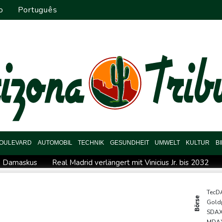
o
Português
OULEVARD
AUTOMOBIL
TECHNIK
GESUNDHEIT
UMWELT
KULTUR
B
he Damaskus
Real Madrid verlängert mit Vinicius Jr. bis 2032
onze
Syrische Staatsmedien: Bombe in Kleinbus nahe Damasku
Drohne in Leipzig
42,2 Grad: Allzeit-Hitzerekord in der Slow
TecD
Börse
Gold
gisseur Benchetrit bekannt
Tour de France Femmes: Lippert s
SDA