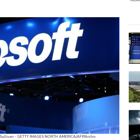
Höhere Trassenpreise: Länder drohen mit Klage
MDA
DAX
Euro
EUR/
tin Sullivan - GETTY IMAGES NORTH AMERICA/AFP/Archiv