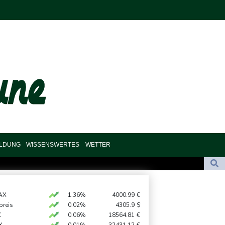
ILDUNG
WISSENSWERTES
WETTER
s explodiert
akei nach nur einem Tag gebrochen
AX
1.36%
4000.99
€
preis
0.02%
4305.9
$
printet am Etappensieg vorbei
X
0.06%
18564.81
€