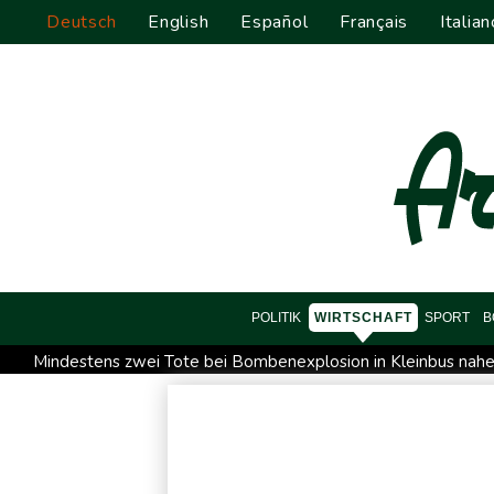
Deutsch
English
Español
Français
Italian
POLITIK
WIRTSCHAFT
SPORT
B
Mindestens zwei Tote bei Bombenexplosion in Kleinbus na
Schwimm-EM: Eikermann und Rösler gewinnen Silber und Br
Bundesanwaltschaft übernimmt Ermittlungen zu Sprengstoff-
Französische Sängerin Vanessa Paradis gibt Trennung von Re