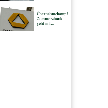
gesunken
Übernahmekampf:
Commerzbank
geht mit
Rekordergebnis
in Gespräche mit
der Unicredit