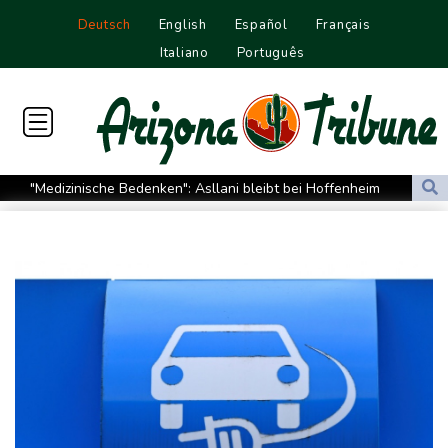
Deutsch
English
Español
Français
Italiano
Português
"Medizinische Bedenken": Asllani bleibt bei Hoffenheim
Eurojackpot geknackt: Mehr als 32 Millionen Euro gehen nach
Nordrhein-Westfalen
Menschenrechtsgruppen: Mehr als 140 Tote bei Migrationskrise
in Ceuta
Mindestens zehn Tote bei Angriffen der pro-iranischen Huthis im
Jemen
US-Senat stimmt für verschärfte Sanktionen gegen Russland
US-Gericht setzt Bau von Trumps Ballsaal aus - Präsident
kündigt Berufung an