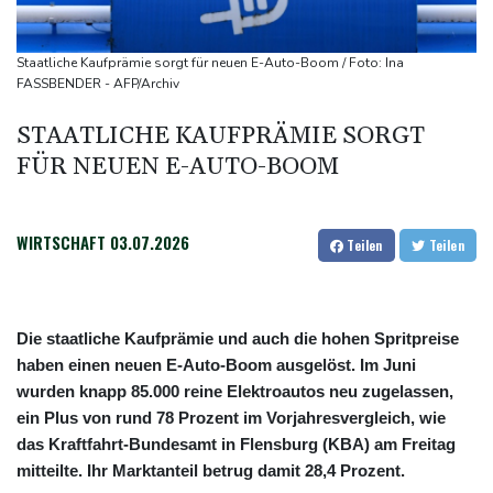
Direkt-ICE Berlin-Paris bleibt wegen Technikproblemen vorerst
unterbrochen
Staatliche Kaufprämie sorgt für neuen E-Auto-Boom / Foto: Ina
Selenskyj erstmals seit Beginn von Ukraine-Krieg nach Serbien
FASSBENDER - AFP/Archiv
gereist
STAATLICHE KAUFPRÄMIE SORGT
Russland weist Verantwortung für Drohnenvorfall an Leipziger
FÜR NEUEN E-AUTO-BOOM
Flughafen zurück
US-Berufungsgericht bestätigt Aussetzung von Trumps
umstrittenen Ballsaal-Plänen
WIRTSCHAFT
03.07.2026
Teilen
Teilen
Die staatliche Kaufprämie und auch die hohen Spritpreise
haben einen neuen E-Auto-Boom ausgelöst. Im Juni
wurden knapp 85.000 reine Elektroautos neu zugelassen,
ein Plus von rund 78 Prozent im Vorjahresvergleich, wie
das Kraftfahrt-Bundesamt in Flensburg (KBA) am Freitag
mitteilte. Ihr Marktanteil betrug damit 28,4 Prozent.