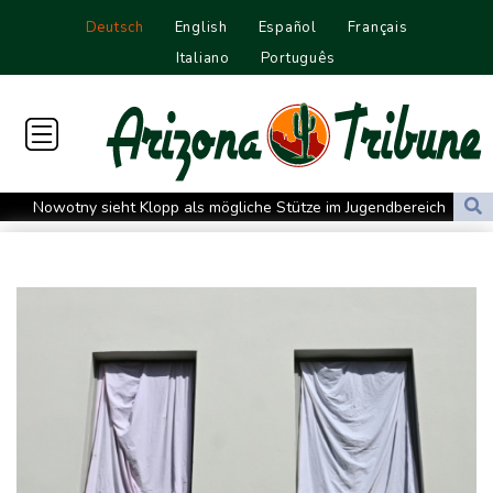
Deutsch
English
Español
Français
Italiano
Português
Nowotny sieht Klopp als mögliche Stütze im Jugendbereich
Bayer-Boss Carro: "Wir wollen Titel gewinnen"
Bericht: EU importiert wieder mehr Flüssiggas aus Russland
Militärverwaltung: Mindestens drei Tote durch russische Angriffe
in Region Kiew
BUND kritisiert Lockerung von Sonntagsfahrverbot für Lkw - BDI
begrüßt es
Kolumbien: Neuer Präsident kündigt "unermüdlichen" Kampf
gegen Drogengewalt an
BUND kritisiert Lockerung von Sonn- und Feiertagsfahrverbot für