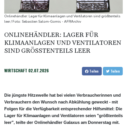
Lastwagen
Trump spricht nach Ballsaal-Urteil von "nationaler Schande"
Onlinehändler: Lager für Klimaanlagen und Ventilatoren sind größtenteils
Abholzung im Amazonas auf niedrigstem Stand seit einem
leer / Foto: Sebastien Salom-Gomis - AFP/Archiv
Jahrzehnt
ONLINEHÄNDLER: LAGER FÜR
Frei: Über Beteiligung an AfD-Regierung entscheidet nicht CDU
KLIMAANLAGEN UND VENTILATOREN
in Sachsen-Anhalt
SIND GRÖSSTENTEILS LEER
WIRTSCHAFT
02.07.2026
Teilen
Teilen
Die jüngste Hitzewelle hat bei vielen Verbraucherinnen und
Verbrauchern den Wunsch nach Abkühlung geweckt - mit
Folgen für die Verfügbarkeit entsprechender Hilfsmittel: Die
Lager für Klimaanlagen und Ventilatoren seien "größtenteils
leer", teilte der Onlinehändler Galaxus am Donnerstag mit.