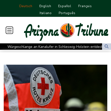
Deutsch
English
Español
Français
Italiano
Português
Würgeschlange an Kanalufer in Schleswig-Holstein entdeckt
Unter Traktor eingeklemmt: Zwölfjähriger stirbt in Nordrhein-
Westfalen
Sri Lanka setzt nach Unruhen in Gefängnis Soldaten ein
Zuwächse in der Autobranche: Industrieproduktion legt im Juni
leicht zu
76-jähriger Landwirt in Nordrhein-Westfalen von Traktor
überrollt und getötet
Nach Tod von 37-Jähriger in Hessen: Tatverdächtiger wieder auf
freiem Fuß