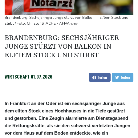
Deutschlands Exporte im Juni leicht gestiegen
Ungenügender Schutz von Kindern: Meta muss in den USA 567
Brandenburg: Sechsjähriger Junge stürzt von Balkon in elftem Stock und
Millionen Dollar zahlen
stirbt / Foto: Christof STACHE - AFP/Archiv
Argentinien: Polizei geht mit Tränengas und Gummigeschossen
BRANDENBURG: SECHSJÄHRIGER
gegen Proteste vor
JUNGE STÜRZT VON BALKON IN
WNBA: Toronto bleibt trotz starker Sabally in der Krise
ELFTEM STOCK UND STIRBT
WIRTSCHAFT
01.07.2026
Teilen
Teilen
In Frankfurt an der Oder ist ein sechsjähriger Junge aus
dem elften Stock eines Hochhauses in die Tiefe gestürzt
und gestorben. Eine Zeugin alarmierte am Dienstagabend
die Rettungskräfte, als sie den schwerst verletzten Jungen
vor dem Haus auf dem Boden entdeckte, wie ein