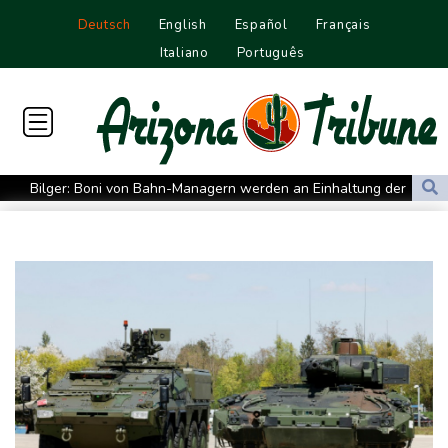
Deutsch
English
Español
Français
Italiano
Português
Bilger: Boni von Bahn-Managern werden an Einhaltung der
Vorgaben des Bundes geknüpft
FIFA stärkt Infantino - und holt zum Rundumschlag aus
Torlos gegen Kaiserslautern: Stotterstart von Wolfsburg
Ätna auf Sizilien ausgebrochen - Flugverkehr in Catania
zeitweise eingeschränkt
Doppelpack Freigang: Frankfurt schlägt auch Malmö
Explosion mutmaßlich ukrainischer Drohne in Bulgarien löst
diplomatische Verstimmung aus
Selenskyj warnt vor Folgen russischer Angriffe - Vucic für