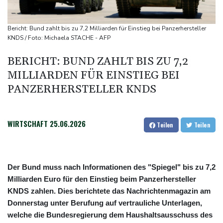
Integrität der Ukraine
Sieg auf der längsten Etappe: Vollering übernimmt
Bericht: Bund zahlt bis zu 7,2 Milliarden für Einstieg bei Panzerhersteller
Gesamtführung
KNDS / Foto: Michaela STACHE - AFP
Drohne explodiert an der Grenze zwischen Rumänien und
BERICHT: BUND ZAHLT BIS ZU 7,2
Bulgarien nahe Gaspipeline
MILLIARDEN FÜR EINSTIEG BEI
Lionel Messi trauert um seinen Vater
PANZERHERSTELLER KNDS
WIRTSCHAFT
25.06.2026
Teilen
Teilen
Der Bund muss nach Informationen des "Spiegel" bis zu 7,2
Milliarden Euro für den Einstieg beim Panzerhersteller
KNDS zahlen. Dies berichtete das Nachrichtenmagazin am
Donnerstag unter Berufung auf vertrauliche Unterlagen,
welche die Bundesregierung dem Haushaltsausschuss des