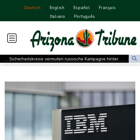
Deutsch
English
Español
Français
Italiano
Português
Sicherheitskreise vermuten russische Kampagne hinter
Falschvideo zu Merz-Rücktritt
Papst Leo XIV. will bei Frankreich-Besuch Missbrauchsopfer
treffen
Nationaler Sicherheitsrat mit Merz tagt zu Drohnenvorfall in
Leipzig
Kabel der Deutschen Bahn beschädigt: Kölner Staatsschutz
ermittelt wegen Sabotage
Frankreichs Außenminister Barrot kündigt Reaktion auf russische
Wahlkampf-Einmischung an