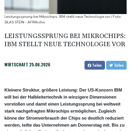
Ein Viertel der Reisenden in Deutschland lässt sich Ziele von der
KI vorschlagen
Leistungssprung bei Mikrochips: IBM stellt neue Technologie vor / Foto:
Norwegens Fußball-Verband fordert Infantinos Rücktritt
SILAS STEIN - AFP/Archiv
Verurteilte Linksextremistin: Bundesgerichtshof bestätigt
LEISTUNGSSPRUNG BEI MIKROCHIPS:
Beugehaft für Lina E.
IBM STELLT NEUE TECHNOLOGIE VOR
Verweigerter Dopingtest: NADA will Vierjahressperre für Ansah
Medien: Türkischer Präsident Erdogan zu Dreiergipfel in Saudi-
Arabien eingetroffen
WIRTSCHAFT
25.06.2026
Teilen
Teilen
Kleinere Struktur, größere Leistung: Der US-Konzern IBM
will bei der Halbleitertechnik in winzigere Dimensionen
vorstoßen und damit einen Leistungssprung bei weltweit
stark nachgefragten Mikrochips ermöglichen. Zugleich
könne der Stromverbrauch der Chips so deutlich reduziert
werden, teilte das Unternehmen am Donnerstag mit. Bis zu