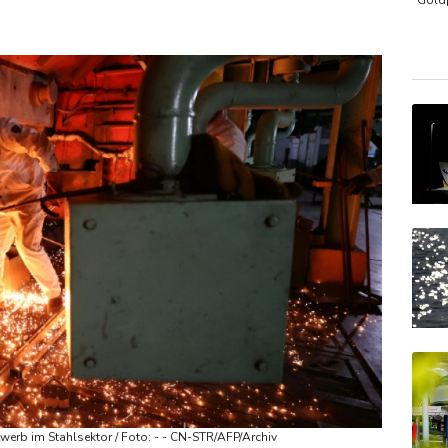
sah
Medien: Türkischer Präsident Erdogan zu Dreiergipfel in Sa
Gold
TecD
DAX
EUR/
werb im Stahlsektor / Foto: - - CN-STR/AFP/Archiv