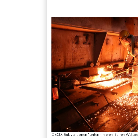
Verweigerter Dopingtest: NADA will Vierjahressperre für An
OECD: Subventionen "unterminieren" fairen Wettbe