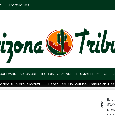
o
Português
OULEVARD
AUTOMOBIL
TECHNIK
GESUNDHEIT
UMWELT
KULTUR
B
video zu Merz-Rücktritt
Papst Leo XIV. will bei Frankreich-Be
eipzig
Kabel der Deutschen Bahn beschädigt: Kölner Staatss
ische Wahlkampf-Einmischung an
Ein Viertel der Reisenden in De
Euro
Börse
SDA
erurteilte Linksextremistin: Bundesgerichtshof bestätigt Beugehaf
MDA