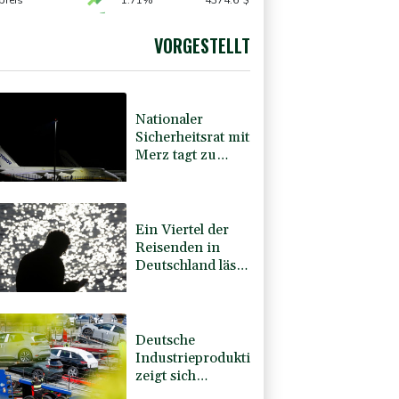
udi-Arabien eingetroffen
preis
1.71%
4374.6
$
AX
1.57%
4065.01
€
0.85%
26363.27
€
VORGESTELLT
USD
0.08%
1.1534
$
Nationaler
Sicherheitsrat mit
Merz tagt zu
Drohnenvorfall
in Leipzig
Ein Viertel der
Reisenden in
Deutschland lässt
sich Ziele von der
KI vorschlagen
Deutsche
Industrieproduktion
zeigt sich
widerstandsfähig