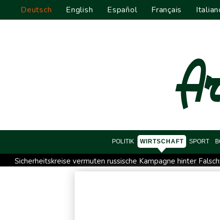
Deutsch
English
Español
Français
Italian
POLITIK
WIRTSCHAFT
SPORT
B
Sicherheitskreise vermuten russische Kampagne hinter Falsch
Nationaler Sicherheitsrat mit Merz tagt zu Drohnenvorfall in L
Frankreichs Außenminister Barrot kündigt Reaktion auf russ
Norwegens Fußball-Verband fordert Infantinos Rücktritt
V