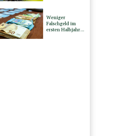
- Rekordstand bei
Exporten
Weniger
Falschgeld im
ersten Halbjahr
im Umlauf