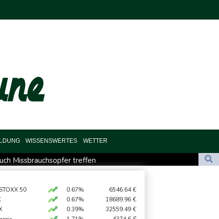
ILDUNG
WISSENSWERTES
WETTER
such Missbrauchsopfer treffen
chutz ermittelt wegen Sabotage
utschland lässt sich Ziele von der KI vorschlagen
 STOXX 50
0.67%
6546.64
€
X
0.67%
18689.96
€
t für Lina E.
X
0.39%
32559.49
€