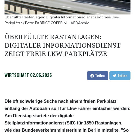
Klinsmann über Horror-Verletzung: "Ich hatte Glück"
Brand in Recyclinganlage in Rotterdam
Überfüllte Rastanlagen: Digitaler Informationsdienst zeigt freie Lkw-
Verkehrsminister Bilger verteidigt Aussetzung von
Parkplätze / Foto: FABRICE COFFRINI - AFP/Archiv
Sonntagsfahrverbot für Lkw
ÜBERFÜLLTE RASTANLAGEN:
Maextro S800: Chinas Luxusangriff auf Maybach und S-Klasse
DIGITALER INFORMATIONSDIENST
Leverkusen verlängert mit Carro und Rolfes
ZEIGT FREIE LKW-PARKPLÄTZE
WIRTSCHAFT
02.06.2026
Teilen
Teilen
Die oft schwierige Suche nach einem freien Parkplatz
entlang der Autobahn soll für Lkw-Fahrer einfacher werden:
Am Dienstag startete der digitale
Stellplatzinformationsdienst (SID) für 1850 Rastanlagen,
wie das Bundesverkehrsministerium in Berlin mitteilte. "So