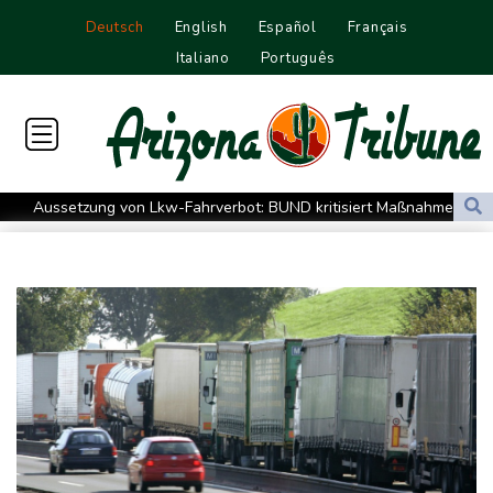
Deutsch
English
Español
Français
Italiano
Português
Aussetzung von Lkw-Fahrverbot: BUND kritisiert Maßnahme -
Industrie begrüßt sie
US-Senat bestätigt mit knapper Mehrheit Trumps umstrittenen
Justizminister Blanche
Schwimm-EM: Schmidbauer verliert Titel, Halbisch gewinnt
Bronze
Frankreich: Crémant-Lese in Burgund beginnt wegen Hitzewellen
so früh wie nie
Europas Automarkt wächst, doch der E-Auto-Boom verschärft
den Druck