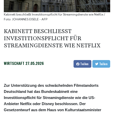
Deutsche Industrieproduktion zeigt sich widerstandsfähig -
Rekordstand bei Exporten
Kabinett beschließt Investitionspflicht für Streamingdienste wie Netflix /
Weniger Falschgeld im ersten Halbjahr im Umlauf
Foto: JOHANNES EISELE - AFP
Anhaltende Trockenheit: Rheinpegel bei Düsseldorf auf
KABINETT BESCHLIESST I
historischem Tief
NVESTITIONSPFLICHT FÜR S
Urteil: Nähe zu Muslimbruderschaft kann Verbeamtung
TREAMINGDIENSTE WIE NETFLIX
entgegenstehen
WIRTSCHAFT
27.05.2026
Teilen
Teilen
Zur Unterstützung des schwächelnden Filmstandorts
Deutschland hat das Bundeskabinett eine
Investitionspflicht für Streamingdienste wie die US-
Anbieter Netflix oder Disney beschlossen. Der
Gesetzentwurf aus dem Haus von Kulturstaatsminister