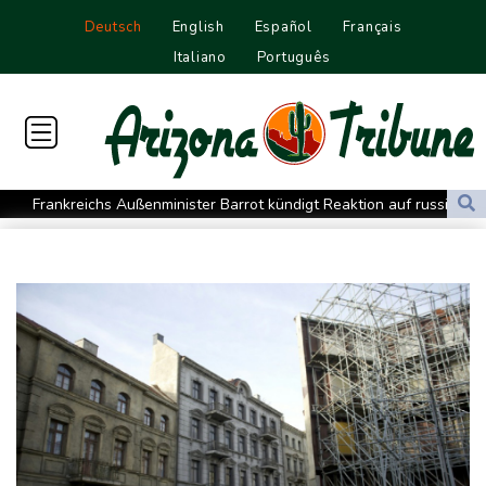
Deutsch
English
Español
Français
Italiano
Português
Frankreichs Außenminister Barrot kündigt Reaktion auf russische
Wahlkampf-Einmischung an
Ein Viertel der Reisenden in Deutschland lässt sich Ziele von der
KI vorschlagen
Norwegens Fußball-Verband fordert Infantinos Rücktritt
Verurteilte Linksextremistin: Bundesgerichtshof bestätigt
Beugehaft für Lina E.
Verweigerter Dopingtest: NADA will Vierjahressperre für Ansah
Medien: Türkischer Präsident Erdogan zu Dreiergipfel in Saudi-
Arabien eingetroffen