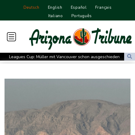
Deutsch
English
Español
Français
Italiano
Português
Leagues Cup: Müller mit Vancouver schon ausgeschieden
Kolumbiens neuer Präsident kündigt "unermüdlichen" Kampf
gegen Drogengewalt an
Südkoreas Verband gibt Massagen-Skandal zu: "Desolate Lage"
Größer als alle bisherigen US-Anlagen: Amazon finanziert für
Rechenzentren riesiges Gaskraftwerk
Nächste Pleite im Leagues Cup für Müller und Vancouver
Nowotny sieht Klopp als mögliche Stütze im Jugendbereich
Bayer-Boss Carro: "Wir wollen Titel gewinnen"
Bericht: EU importiert wieder mehr Flüssiggas aus Russland