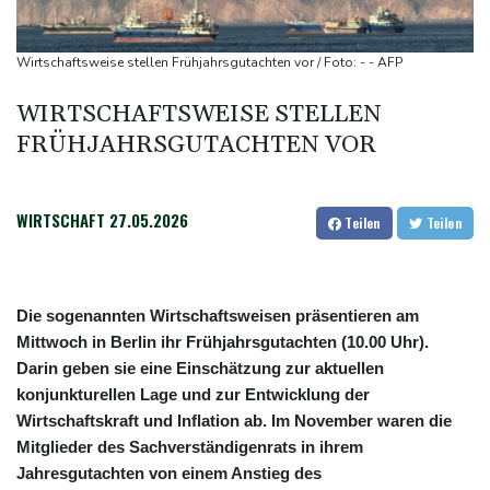
Militärverwaltung: Mindestens drei Tote durch russische Angriffe
in Region Kiew
Wirtschaftsweise stellen Frühjahrsgutachten vor / Foto: - - AFP
BUND kritisiert Lockerung von Sonntagsfahrverbot für Lkw - BDI
WIRTSCHAFTSWEISE STELLEN
begrüßt es
FRÜHJAHRSGUTACHTEN VOR
WIRTSCHAFT
27.05.2026
Teilen
Teilen
Die sogenannten Wirtschaftsweisen präsentieren am
Mittwoch in Berlin ihr Frühjahrsgutachten (10.00 Uhr).
Darin geben sie eine Einschätzung zur aktuellen
konjunkturellen Lage und zur Entwicklung der
Wirtschaftskraft und Inflation ab. Im November waren die
Mitglieder des Sachverständigenrats in ihrem
Jahresgutachten von einem Anstieg des