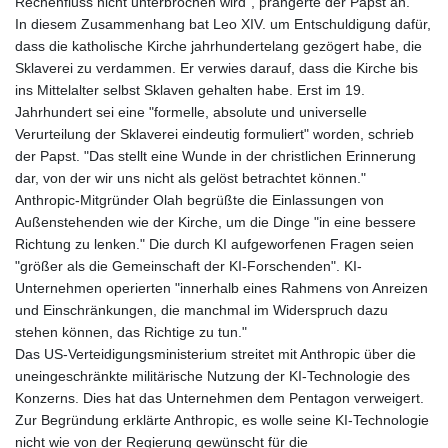
Rechenfluss nicht unterbrochen wird", prangerte der Papst an.
In diesem Zusammenhang bat Leo XIV. um Entschuldigung dafür,
dass die katholische Kirche jahrhundertelang gezögert habe, die
Sklaverei zu verdammen. Er verwies darauf, dass die Kirche bis
ins Mittelalter selbst Sklaven gehalten habe. Erst im 19.
Jahrhundert sei eine "formelle, absolute und universelle
Verurteilung der Sklaverei eindeutig formuliert" worden, schrieb
der Papst. "Das stellt eine Wunde in der christlichen Erinnerung
dar, von der wir uns nicht als gelöst betrachtet können."
Anthropic-Mitgründer Olah begrüßte die Einlassungen von
Außenstehenden wie der Kirche, um die Dinge "in eine bessere
Richtung zu lenken." Die durch KI aufgeworfenen Fragen seien
"größer als die Gemeinschaft der KI-Forschenden". KI-
Unternehmen operierten "innerhalb eines Rahmens von Anreizen
und Einschränkungen, die manchmal im Widerspruch dazu
stehen können, das Richtige zu tun."
Das US-Verteidigungsministerium streitet mit Anthropic über die
uneingeschränkte militärische Nutzung der KI-Technologie des
Konzerns. Dies hat das Unternehmen dem Pentagon verweigert.
Zur Begründung erklärte Anthropic, es wolle seine KI-Technologie
nicht wie von der Regierung gewünscht für die