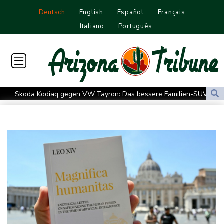
Deutsch
English
Español
Français
Italiano
Português
Skoda Kodiaq gegen VW Tayron: Das bessere Familien-SUV
Leagues Cup: Müller mit Vancouver schon ausgeschieden
Kolumbiens neuer Präsident kündigt "unermüdlichen" Kampf
gegen Drogengewalt an
Südkoreas Verband gibt Massagen-Skandal zu: "Desolate Lage"
Größer als alle bisherigen US-Anlagen: Amazon finanziert für
Rechenzentren riesiges Gaskraftwerk
Nächste Pleite im Leagues Cup für Müller und Vancouver
Nowotny sieht Klopp als mögliche Stütze im Jugendbereich
Bayer-Boss Carro: "Wir wollen Titel gewinnen"