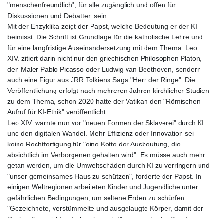
"menschenfreundlich", für alle zugänglich und offen für
Diskussionen und Debatten sein.
Mit der Enzyklika zeigt der Papst, welche Bedeutung er der KI
beimisst. Die Schrift ist Grundlage für die katholische Lehre und
für eine langfristige Auseinandersetzung mit dem Thema. Leo
XIV. zitiert darin nicht nur den griechischen Philosophen Platon,
den Maler Pablo Picasso oder Ludwig van Beethoven, sondern
auch eine Figur aus JRR Tolkiens Saga "Herr der Ringe". Die
Veröffentlichung erfolgt nach mehreren Jahren kirchlicher Studien
zu dem Thema, schon 2020 hatte der Vatikan den "Römischen
Aufruf für KI-Ethik" veröffentlicht.
Leo XIV. warnte nun vor "neuen Formen der Sklaverei" durch KI
und den digitalen Wandel. Mehr Effizienz oder Innovation sei
keine Rechtfertigung für "eine Kette der Ausbeutung, die
absichtlich im Verborgenen gehalten wird". Es müsse auch mehr
getan werden, um die Umweltschäden durch KI zu verringern und
"unser gemeinsames Haus zu schützen", forderte der Papst. In
einigen Weltregionen arbeiteten Kinder und Jugendliche unter
gefährlichen Bedingungen, um seltene Erden zu schürfen.
"Gezeichnete, verstümmelte und ausgelaugte Körper, damit der