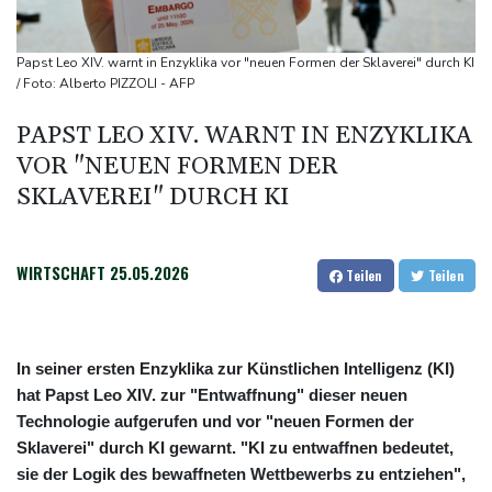
Bericht: EU importiert wieder mehr Flüssiggas aus Russland
Militärverwaltung: Mindestens drei Tote durch russische Angriffe
Papst Leo XIV. warnt in Enzyklika vor "neuen Formen der Sklaverei" durch KI
in Region Kiew
/ Foto: Alberto PIZZOLI - AFP
PAPST LEO XIV. WARNT IN ENZYKLIKA
VOR "NEUEN FORMEN DER
SKLAVEREI" DURCH KI
WIRTSCHAFT
25.05.2026
Teilen
Teilen
In seiner ersten Enzyklika zur Künstlichen Intelligenz (KI)
hat Papst Leo XIV. zur "Entwaffnung" dieser neuen
Technologie aufgerufen und vor "neuen Formen der
Sklaverei" durch KI gewarnt. "KI zu entwaffnen bedeutet,
sie der Logik des bewaffneten Wettbewerbs zu entziehen",