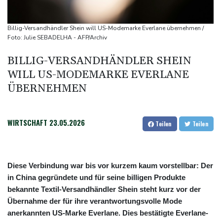
Iran stellt harte Bedingungen für Öffnung der Straße von
Hormus
Billig-Versandhändler Shein will US-Modemarke Everlane übernehmen /
Trauerflor und Schweigeminute: Inter Miami trauert mit Messi
Foto: Julie SEBADELHA - AFP/Archiv
WTA: Sabalenka scheitert überraschend in Toronto
BILLIG-VERSANDHÄNDLER SHEIN
Zwei Bombenanschläge in Kolumbien an erstem Tag im Amt des
WILL US-MODEMARKE EVERLANE
neuen Präsidenten Espriella
ÜBERNEHMEN
WIRTSCHAFT
23.05.2026
Teilen
Teilen
Diese Verbindung war bis vor kurzem kaum vorstellbar: Der
in China gegründete und für seine billigen Produkte
bekannte Textil-Versandhändler Shein steht kurz vor der
Übernahme der für ihre verantwortungsvolle Mode
anerkannten US-Marke Everlane. Dies bestätigte Everlane-