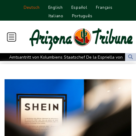
Deutsch
English
Español
Français
Italiano
Português
Amtsantritt von Kolumbiens Staatschef De la Espriella von
Gewalt überschattet
Basketball-WM: Geiselsöder macht gesamte Vorbereitung mit
Taifun "Dolphin": Flugausfälle, Evakuierung und höchste
Warnstufe in China
Lionel Messi trauert um Vater und langjährigen Manager Jorge
DAK-Analyse: ADHS-Neudiagnosen bei Kindern deutlich
gestiegen
Sohn: Krebs von Ex-Präsident Biden hat sich ausgebreitet und
Metastasen gebildet