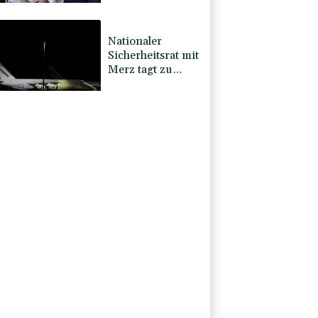
inmitten von
Iran-Krieg
Verteidigungsabkommen
Nationaler
Sicherheitsrat mit
Merz tagt zu
Drohnenvorfall
in Leipzig