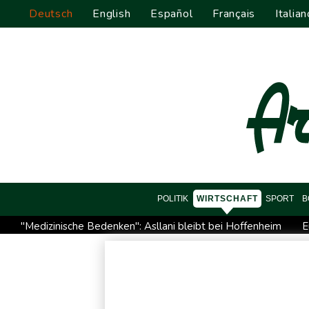
Deutsch
English
Español
Français
Italian
POLITIK
WIRTSCHAFT
SPORT
B
"Medizinische Bedenken": Asllani bleibt bei Hoffenheim
E
Menschenrechtsgruppen: Mehr als 140 Tote bei Migrationskri
US-Senat stimmt für verschärfte Sanktionen gegen Russland
Direkt-ICE Berlin-Paris bleibt wegen Technikproblemen vore