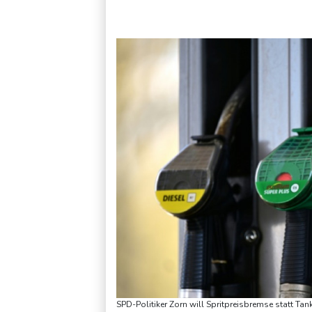
Russland weist Verantwortung für Drohnenvorfall an Leipzige
SPD-Politiker Zorn will Spritpreisbremse statt Ta