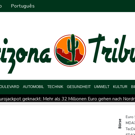
o
Português
OULEVARD
AUTOMOBIL
TECHNIK
GESUNDHEIT
UMWELT
KULTUR
B
urojackpot geknackt: Mehr als 32 Millionen Euro gehen nach Nord
se in Ceuta
Mindestens zehn Tote bei Angriffen der pro-iranis
US-Gericht setzt Bau von Trumps Ballsaal aus - Präsident kün
Euro
Börse
MDA
rst unterbrochen
Selenskyj erstmals seit Beginn von Ukraine-K
TecD