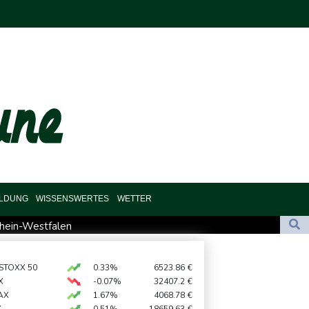
ILDUNG
WISSENSWERTES
WETTER
rhein-Westfalen
chen Huthis im Jemen
digt Berufung an
 STOXX 50
0.33%
6523.86
€
X
-0.07%
32407.2
€
rieg nach Serbien gereist
AX
1.67%
4068.78
€