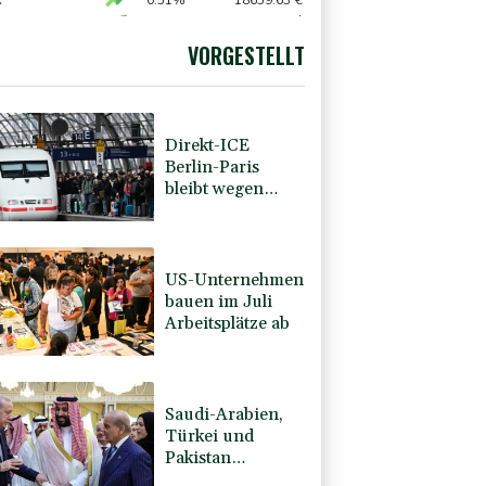
 von Trumps umstrittenen Ballsaal-Plänen
X
0.51%
18659.63
€
preis
2.43%
4406.5
$
0.68%
26319.45
€
VORGESTELLT
USD
0.4%
1.1571
$
Direkt-ICE
Berlin-Paris
bleibt wegen
Technikproblemen
vorerst
unterbrochen
US-Unternehmen
bauen im Juli
Arbeitsplätze ab
Saudi-Arabien,
Türkei und
Pakistan
schließen