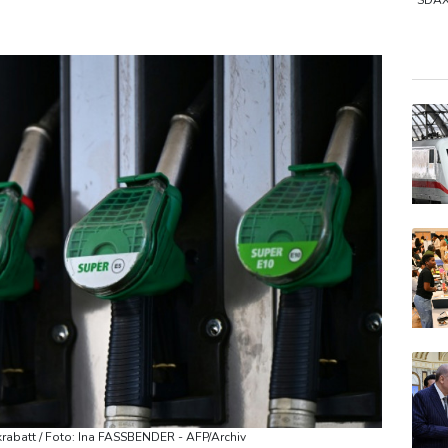
r Flughafen zurück
US-Berufungsgericht bestätigt Aussetzung
SDA
Gold
DAX
EUR/
nkrabatt / Foto: Ina FASSBENDER - AFP/Archiv