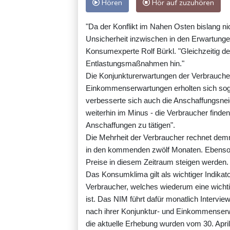
Hören
Hör auf zuzuhören
"Da der Konflikt im Nahen Osten bislang nicht
Unsicherheit inzwischen in den Erwartungen
Konsumexperte Rolf Bürkl. "Gleichzeitig de
Entlastungsmaßnahmen hin."
Die Konjunkturerwartungen der Verbraucher
Einkommenserwartungen erholten sich sogar
verbesserte sich auch die Anschaffungsneig
weiterhin im Minus - die Verbraucher finde
Anschaffungen zu tätigen".
Die Mehrheit der Verbraucher rechnet demn
in den kommenden zwölf Monaten. Ebenso g
Preise in diesem Zeitraum steigen werden.
Das Konsumklima gilt als wichtiger Indika
Verbraucher, welches wiederum eine wichti
ist. Das NIM führt dafür monatlich Intervi
nach ihrer Konjunktur- und Einkommenserwa
die aktuelle Erhebung wurden vom 30. Apri