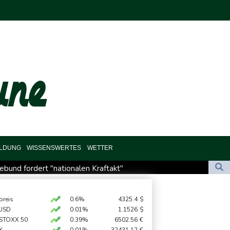
ILDUNG
WISSENSWERTES
WETTER
bund fordert "nationalen Kraftakt"
ircher: VAR nicht "zu kleinteilig" einsetzen
: Bundesanwaltschaft übernimmt Ermittlungen
preis
0.6%
4325.4
$
USD
0.01%
1.1526
$
eginnen offiziellen Dialog - ohne Machado
 STOXX 50
0.39%
6502.56
€