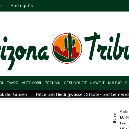
o
Português
OULEVARD
AUTOMOBIL
TECHNIK
GESUNDHEIT
UMWELT
KULTUR
B
tik der Grünen
Hitze und Niedrigwasser: Städte- und Gemeinde
Biathlon-Olympiasieger Jacquelin wird Teilzeit-Radprofi
K
ngspakt schließen
Sprengstoff-Drohne am Leipziger Flughafen
Gold
Börse
EUR/
lionen Dollar zahlen
Regierung und Opposition in Venezuela b
Euro