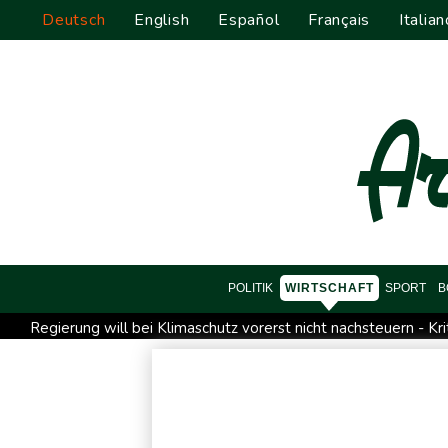
Deutsch
English
Español
Français
Italian
POLITIK
WIRTSCHAFT
SPORT
B
Regierung will bei Klimaschutz vorerst nicht nachsteuern - Kri
Infantinos Investorenplan: FIFA-Experte fordert Aufarbeitung
Kreise: Türkei will mit Pakistan und Saudi-Arabien Verteidigu
Ungenügender Schutz von Kindern: Meta muss in USA 567 Mil