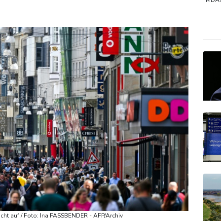
ch stärker überprüfen
MDA
SDA
TecD
DAX
icht auf / Foto: Ina FASSBENDER - AFP/Archiv