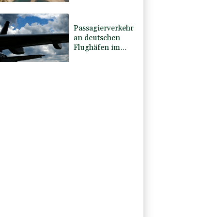
Feiertagsfahrverbot
für Lkw
Passagierverkehr
an deutschen
Flughäfen im
ersten Halbjahr
gesunken