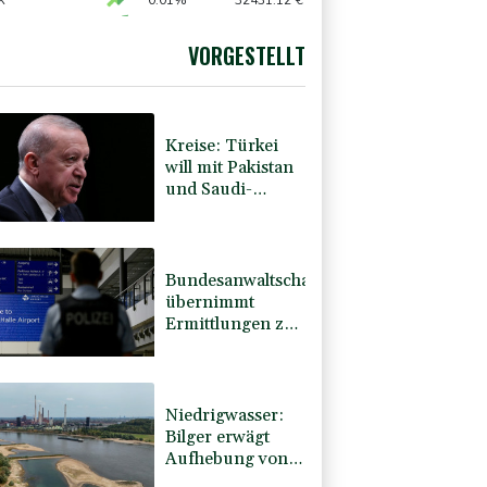
X
0.01%
32431.12
€
X
0.06%
18564.81
€
AX
1.36%
4000.99
€
VORGESTELLT
0.05%
26140.13
€
Kreise: Türkei
will mit Pakistan
und Saudi-
Arabien
Verteidigungspakt
schließen
Bundesanwaltschaft
übernimmt
Ermittlungen zu
Sprengstoff-
Drohne in
Leipzig
Niedrigwasser:
Bilger erwägt
Aufhebung von
Sonn- und