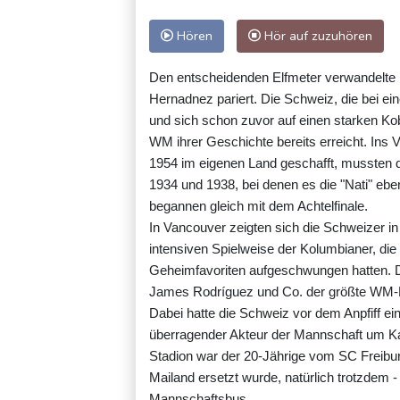
Hören
Hör auf zuzuhören
Den entscheidenden Elfmeter verwandelte
Hernadnez pariert. Die Schweiz, die bei ei
und sich schon zuvor auf einen starken Kob
WM ihrer Geschichte bereits erreicht. Ins V
1954 im eigenen Land geschafft, mussten d
1934 und 1938, bei denen es die "Nati" eben
begannen gleich mit dem Achtelfinale.
In Vancouver zeigten sich die Schweizer in
intensiven Spielweise der Kolumbianer, die
Geheimfavoriten aufgeschwungen hatten. Das 
James Rodríguez und Co. der größte WM-E
Dabei hatte die Schweiz vor dem Anpfiff 
überragender Akteur der Mannschaft um Kap
Stadion war der 20-Jährige vom SC Freibu
Mailand ersetzt wurde, natürlich trotzdem
Mannschaftsbus.