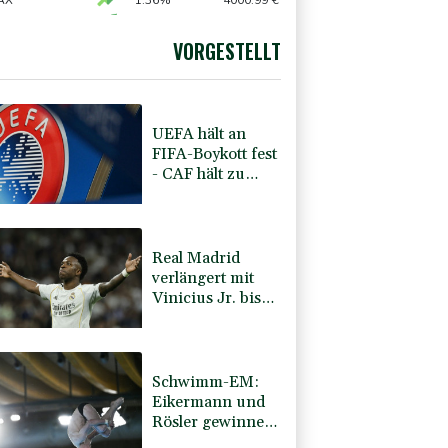
printet am Etappensieg vorbei
AX
1.36%
4000.99
€
X
0.01%
32431.12
€
preis
-0.12%
4300.1
$
VORGESTELLT
USD
-0.26%
1.1525
$
UEFA hält an
FIFA-Boykott fest
- CAF hält zu
Infantino
Real Madrid
verlängert mit
Vinicius Jr. bis
2032
Schwimm-EM:
Eikermann und
Rösler gewinnen
Silber und