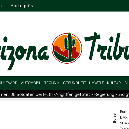
o
Português
OULEVARD
AUTOMOBIL
TECHNIK
GESUNDHEIT
UMWELT
KULTUR
BI
men: 38 Soldaten bei Huthi-Angriffen getötet - Regierung kündig
he Damaskus
Real Madrid verlängert mit Vinicius Jr. bis 2032
onze
Syrische Staatsmedien: Bombe in Kleinbus nahe Damasku
Euro
Börse
DAX
Drohne in Leipzig
42,2 Grad: Allzeit-Hitzerekord in der Slow
SDA