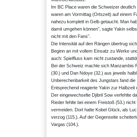
Im BC Place waren die Schweizer deutlich
waren am Vormittag (Ortszeit) auf einem 
nahezu komplett in Gelb getaucht. Man habe
damit umgehen können", sagte Yakin selbs
nicht mit den Fans".
Die Intensität auf den Rängen übertrug si
Beginn an mit vollem Einsatz zu Werke un
auch: Spielfluss kam nicht zustande, statt
Bei der Schweiz machte sich Manzambis F
(30.) und Dan Ndoye (32.) aus jeweils halbl
Unberechenbarkeit des Jungstars fand die 
Entsprechend reagierte Yakin zur Halbzeit
Der eingewechselte Djibril Sow verfehlte 
Rieder fehlte bei einem Freistoß (53.) nich
vermeiden. Dort hatte Kobel Glück, als Lu
verzog (115.). Auf der Gegenseite scheite
Vargas (104.).