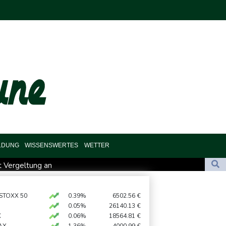
LDUNG
WISSENSWERTES
WETTER
t Vergeltung an
s explodiert
 STOXX 50
0.39%
6502.56
€
0.05%
26140.13
€
akei nach nur einem Tag gebrochen
X
0.06%
18564.81
€