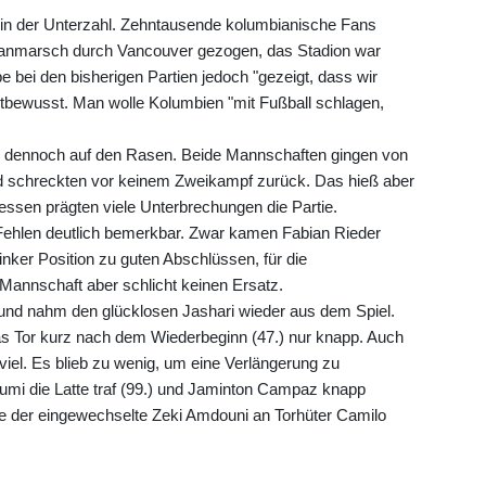
 in der Unterzahl. Zehntausende kolumbianische Fans
Fanmarsch durch Vancouver gezogen, das Stadion war
 bei den bisherigen Partien jedoch "gezeigt, dass wir
tbewusst. Man wolle Kolumbien "mit Fußball schlagen,
ch dennoch auf den Rasen. Beide Mannschaften gingen von
d schreckten vor keinem Zweikampf zurück. Das hieß aber
dessen prägten viele Unterbrechungen die Partie.
ehlen deutlich bemerkbar. Zwar kamen Fabian Rieder
inker Position zu guten Abschlüssen, für die
Mannschaft aber schlicht keinen Ersatz.
 und nahm den glücklosen Jashari wieder aus dem Spiel.
das Tor kurz nach dem Wiederbeginn (47.) nur knapp. Auch
t viel. Es blieb zu wenig, um eine Verlängerung zu
cumi die Latte traf (99.) und Jaminton Campaz knapp
rte der eingewechselte Zeki Amdouni an Torhüter Camilo