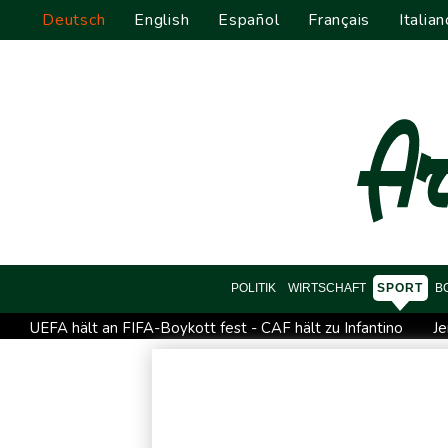
Deutsch
English
Español
Français
Italian
POLITIK
WIRTSCHAFT
SPORT
B
UEFA hält an FIFA-Boykott fest - CAF hält zu Infantino
Je
Mindestens zwei Tote bei Bombenexplosion in Kleinbus na
Schwimm-EM: Eikermann und Rösler gewinnen Silber und Br
Bundesanwaltschaft übernimmt Ermittlungen zu Sprengstoff-