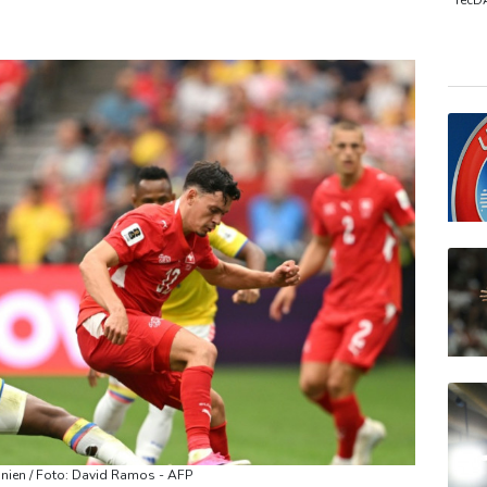
gisseur Benchetrit bekannt
Tour de France Femmes: Lippert s
TecD
MDA
Gold
EUR/
inien / Foto: David Ramos - AFP