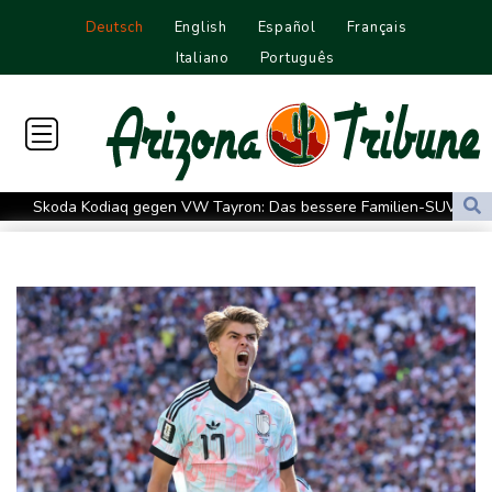
Deutsch
English
Español
Français
Italiano
Português
Skoda Kodiaq gegen VW Tayron: Das bessere Familien-SUV
Leagues Cup: Müller mit Vancouver schon ausgeschieden
Kolumbiens neuer Präsident kündigt "unermüdlichen" Kampf
gegen Drogengewalt an
Südkoreas Verband gibt Massagen-Skandal zu: "Desolate Lage"
Größer als alle bisherigen US-Anlagen: Amazon finanziert für
Rechenzentren riesiges Gaskraftwerk
Nächste Pleite im Leagues Cup für Müller und Vancouver
Nowotny sieht Klopp als mögliche Stütze im Jugendbereich
Bayer-Boss Carro: "Wir wollen Titel gewinnen"