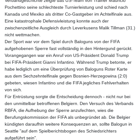
Verbandgeschichte zeigte das US-Team von Trainer Mauricio
Pochettino seine schlechteste Turnierleistung und schied nach
Kanada und Mexiko als dritter Co-Gastgeber im Achtelfinale aus.
Eine katastrophale Defensivleistung konnte auch der
zwischenzeitliche Ausgleich durch Leverkusens Malik Tillman (31.)
nicht wettmachen.
Der Sport war vor dem Spiel durch Baloguns von der FIFA
aufgehobenen Sperre fast vollständig in den Hintergund gerückt.
Vorangegangen war ein Anruf von US-Präsident Donald Trump
bei FIFA-Präsident Gianni Infantino. Während Trump betonte, er
habe lediglich um eine Überprüfung von Baloguns Roter Karte
aus dem Sechzehntelfinale gegen Bosnien-Herzegowina (2:0)
gebeten, wiesen Infantino und die FIFA jegliches Fehlverhalten
von sich.
Für Entrüstung sorgte die Entscheidung dennoch - nicht nur bei
den unmittelbar betroffenen Belgiern. Den Versuch des Verbands
RBFA, die Aufhebung der Sperre anzufechten, wies die
Berufungskommission der FIFA als unbegründet ab. Die Belgier
kündigten daraufhin weitere Konsequenzen an, sollte Balogun in
Seattle "auf dem Spielberichtsbogen des Schiedsrichters
aufgeführt sein".