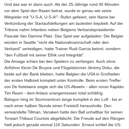
Und das war er dann auch. Als der 25-Jährige rund 45 Minuten
vor dem Spiel den Rasen betrat, wurde er genau wie seine
Mitspieler mit "U-S-A, U-S-A!"- Rufen gefeiert, sein Name bei
Verkündung der Startaufstellungen am lautesten bejubelt. Auf der
Tribüne nahm Infantino neben Belgiens Verbandspräsidentin
Pascale Van Damme Platz. Das Spiel war aufgeladen: Die Belgier
würden in Seattle "nicht die Nationalmannschaft oder den
Verband" verteidigen, hatte Trainer Rudi Garcia betont, sondern
"den Fußball mit seiner Ethik und Integrität".
Die Ansage schien bei den Spielern zu verfangen. Auch ohne
Anführer Kevin De Bruyne und Flügelstürmer Jérémy Doku, die
beide auf der Bank blieben, hatte Belgien die USA in Großteilen
der ersten Halbzeit komplett unter Kontrolle. Beim ersten Treffer
von De Ketelaere zeigte sich die US-Abwehr - allen voran Kapitän
Tim Ream - dem Anlass unangemessen total schläfrig.
Balogun hing im Sturmzentrum lange komplett in der Luft - bis er
nach einer halben Stunde einen Freistoß herausholte. Den
verwandelte Tillman, Vanaken hatte den Ball unhaltbar für seinen
Torwart Thibaut Courtois abgefälscht. Die Freude auf den Rängen
hielt jedoch gerade einmal 116 Sekunden. Erneut schlief die US-