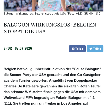
Bericht: EU importiert wieder mehr Flüssiggas aus Russland
Militärverwaltung: Mindestens drei Tote durch russische Angriffe
Balogun wirkungslos: Belgien stoppt die USA / Foto: ALEX GRIMM - SID
in Region Kiew
BALOGUN WIRKUNGSLOS: BELGIEN
STOPPT DIE USA
SPORT
07.07.2026
Teilen
Teilen
Belgien hat völlig unbeeindruckt von der "Causa Balogun"
die Soccer-Party der USA gecrasht und den Co-Gastgeber
aus dem Turnier geworfen. Angeführt von Doppelpacker
Charles De Ketelaere gewannen die eiskalten Roten Teufel
das brisante WM-Achtelfinale gegen die USA mit dem vom
Weltverband FIFA begnadigten Folarin Balogun mit 4:1
(2:1). Sie treffen nun am Freitag in Los Angeles auf