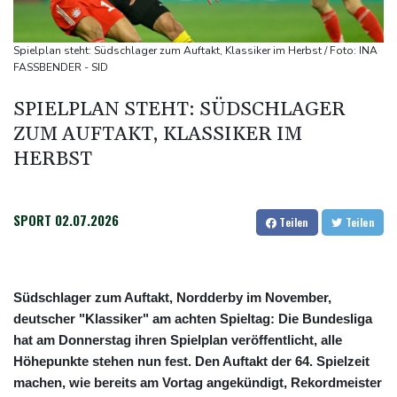
Deutschlands Exporte im Juni leicht gestiegen
Ungenügender Schutz von Kindern: Meta muss in den USA 567
Spielplan steht: Südschlager zum Auftakt, Klassiker im Herbst / Foto: INA
Millionen Dollar zahlen
FASSBENDER - SID
Argentinien: Polizei geht mit Tränengas und Gummigeschossen
SPIELPLAN STEHT: SÜDSCHLAGER
gegen Proteste vor
ZUM AUFTAKT, KLASSIKER IM
WNBA: Toronto bleibt trotz starker Sabally in der Krise
HERBST
SPORT
02.07.2026
Teilen
Teilen
Südschlager zum Auftakt, Nordderby im November,
deutscher "Klassiker" am achten Spieltag: Die Bundesliga
hat am Donnerstag ihren Spielplan veröffentlicht, alle
Höhepunkte stehen nun fest. Den Auftakt der 64. Spielzeit
machen, wie bereits am Vortag angekündigt, Rekordmeister