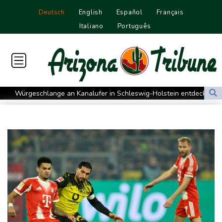
Deutsch
English
Español
Français
Italiano
Português
Würgeschlange an Kanalufer in Schleswig-Holstein entdeckt
Unter Traktor eingeklemmt: Zwölfjähriger stirbt in Nordrhein-
Westfalen
Sri Lanka setzt nach Unruhen in Gefängnis Soldaten ein
Zuwächse in der Autobranche: Industrieproduktion legt im Juni
leicht zu
76-jähriger Landwirt in Nordrhein-Westfalen von Traktor
überrollt und getötet
Nach Tod von 37-Jähriger in Hessen: Tatverdächtiger wieder auf
freiem Fuß