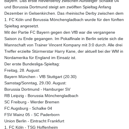
Bayern. Das erste Revierderby zwischen Aufsteiger Schalke 04
und Borussia Dortmund steigt am zwölften Spieltag Anfang
Dezember in Gelsenkirchen. Das rheinische Derby zwischen dem
1. FC Köln und Borussia Mönchengladbach wurde für den fünften
Spieltag angesetzt.
Mit der Partie FC Bayern gegen den VfB war die vergangene
Saison zu Ende gegangen. Im Pokalfinale in Berlin setzte sich die
Mannschaft von Trainer Vincent Kompany mit 3:0 durch. Alle drei
Treffer erzielte Stürmerstar Harry Kane, der aktuell bei der WM in
Nordamerika für England im Einsatz ist.
Der erste Bundesliga-Spieltag:
Freitag, 28. August:
Bayern München - VfB Stuttgart (20.30)
Samstag/Sonntag, 29./30. August:
Borussia Dortmund - Hamburger SV
RB Leipzig - Borussia Mönchengladbach
SC Freiburg - Werder Bremen
FC Augsburg - Schalke 04
FSV Mainz 05 - SC Paderborn
Union Berlin - Eintracht Frankfurt
1. FC Köln - TSG Hoffenheim