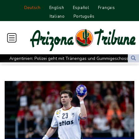
Deutsch
English
Español
Français
Italiano
Português
Argentinien: Polizei geht mit Tränengas und Gummigeschossen
gegen Proteste vor
WNBA: Toronto bleibt trotz starker Sabally in der Krise
Grindel erwartet nahendes Ende der Ära Infantino
Regierung will bei Klimaschutz vorerst nicht nachsteuern - Kritik
der Grünen
Hitze und Niedrigwasser: Städte- und Gemeindebund fordert
"nationalen Kraftakt"
Infantinos Investorenplan: FIFA-Experte fordert Aufarbeitung
Biathlon-Olympiasieger Jacquelin wird Teilzeit-Radprofi