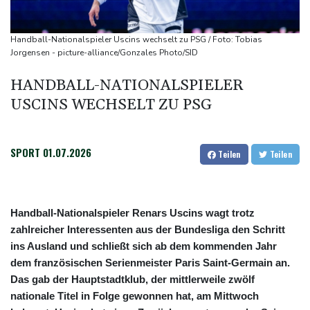
Kircher: VAR nicht "zu kleinteilig" einsetzen
Kreise: Türkei will mit Pakistan und Saudi-Arabien
Handball-Nationalspieler Uscins wechselt zu PSG / Foto: Tobias
Verteidigungspakt schließen
Jorgensen - picture-alliance/Gonzales Photo/SID
Sprengstoff-Drohne am Leipziger Flughafen:
HANDBALL-NATIONALSPIELER
Bundesanwaltschaft übernimmt Ermittlungen
USCINS WECHSELT ZU PSG
SPORT
01.07.2026
Teilen
Teilen
Handball-Nationalspieler Renars Uscins wagt trotz
zahlreicher Interessenten aus der Bundesliga den Schritt
ins Ausland und schließt sich ab dem kommenden Jahr
dem französischen Serienmeister Paris Saint-Germain an.
Das gab der Hauptstadtklub, der mittlerweile zwölf
nationale Titel in Folge gewonnen hat, am Mittwoch