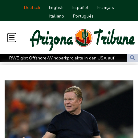
Deutsch
English
Español
Français
Italiano
Português
RWE gibt Offshore-Windparkprojekte in den USA auf
Mindestens 38 Soldaten bei Angriffen im Jemen getötet - Huthis
reklamieren Attacke
UEFA hält an FIFA-Boykott fest
Niedrigwasser: Bilger für Aussetzung von Sonn- und
Feiertagsfahrverbot für Lkw
Millionendeal perfekt: Diomande wechselt nach Madrid
US-Republikaner wollen früheren Corona-Berater Fauci vor
Gericht stellen lassen
Forlán wird Nationaltrainer in Uruguay