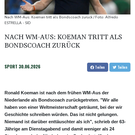
Böden in Deutschland ähnlich trocken wie in Dürrejahren 2018
und 2022
Nach WM-Aus: Koeman tritt als Bondscoach zurück / Foto: Alfredo
Mutter mit 71 Stichen getötet und Leiche zerstückelt: Mann muss
ESTRELLA - SID
in Psychiatrie
NACH WM-AUS: KOEMAN TRITT ALS
Nach Ausweisung von Journalistin: Russland wirft Frankreich
BONDSCOACH ZURÜCK
"politische Verfolgung" vor
SPORT
30.06.2026
Teilen
Teilen
Ronald Koeman ist nach dem frühen WM-Aus der
Niederlande als Bondscoach zurückgetreten. "Wir alle
haben von einer Weltmeisterschaft geträumt, bei der wir
Geschichte schreiben würden. Das ist nicht gelungen.
Niemand ist darüber enttäuschter als ich", schrieb der 63-
Jährige am Dienstagabend und damit weniger als 24