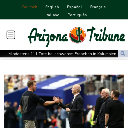
Deutsch
English
Español
Français
Italiano
Português
Mindestens 111 Tote bei schwerem Erdbeben in Kolumbien -
Katastrophenfall ausgerufen
Trump fordert Entschädigungen vom Iran
Russische Oppositionspartei Jabloko von Parlamentswahl
ausgeschlossen
Schwimm-EM: Märtens holt mit Staffel erste Becken-Medaille
Kosovo-Schutztruppe KFOR will Präsenz an Schlüsselpositionen
zurückfahren
Regierung baut Drohnenabwehr an Flughäfen aus - Absage an
Bundeswehr-Einsatz