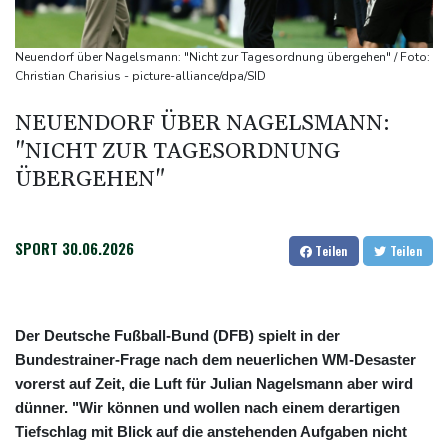
Präsident von Ceuta will Migranten bis zu ihrer Ausweisung
internieren
Neuendorf über Nagelsmann: "Nicht zur Tagesordnung übergehen" / Foto:
Mindestens 18 Tote bei schwerem Erdbeben in Kolumbien
Christian Charisius - picture-alliance/dpa/SID
US-Demokratin Alexandria Ocasio-Cortez lässt Eizellen
NEUENDORF ÜBER NAGELSMANN:
einfrieren
"NICHT ZUR TAGESORDNUNG
Feuerwehren in Südeuropa im Einsatz gegen Waldbrände
ÜBERGEHEN"
SPORT
30.06.2026
Teilen
Teilen
Der Deutsche Fußball-Bund (DFB) spielt in der
Bundestrainer-Frage nach dem neuerlichen WM-Desaster
vorerst auf Zeit, die Luft für Julian Nagelsmann aber wird
dünner. "Wir können und wollen nach einem derartigen
Tiefschlag mit Blick auf die anstehenden Aufgaben nicht