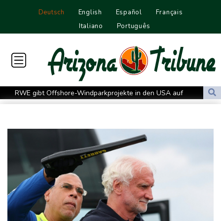
Deutsch
English
Español
Français
Italiano
Português
RWE gibt Offshore-Windparkprojekte in den USA auf
Mindestens 38 Soldaten bei Angriffen im Jemen getötet - Huthis
reklamieren Attacke
UEFA hält an FIFA-Boykott fest
Niedrigwasser: Bilger für Aussetzung von Sonn- und
Feiertagsfahrverbot für Lkw
Millionendeal perfekt: Diomande wechselt nach Madrid
US-Republikaner wollen früheren Corona-Berater Fauci vor
Gericht stellen lassen
Forlán wird Nationaltrainer in Uruguay