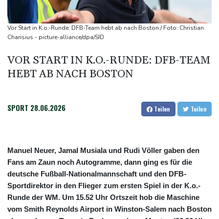
Böden in Deutschland ähnlich trocken wie in Dürrejahren 2018
und 2022
Vor Start in K.o.-Runde: DFB-Team hebt ab nach Boston / Foto: Christian
Mutter mit 71 Stichen getötet und Leiche zerstückelt: Mann muss
Charisius - picture-alliance/dpa/SID
in Psychiatrie
VOR START IN K.O.-RUNDE: DFB-TEAM
Nach Ausweisung von Journalistin: Russland wirft Frankreich
HEBT AB NACH BOSTON
"politische Verfolgung" vor
SPORT
28.06.2026
Teilen
Teilen
Manuel Neuer, Jamal Musiala und Rudi Völler gaben den
Fans am Zaun noch Autogramme, dann ging es für die
deutsche Fußball-Nationalmannschaft und den DFB-
Sportdirektor in den Flieger zum ersten Spiel in der K.o.-
Runde der WM. Um 15.52 Uhr Ortszeit hob die Maschine
vom Smith Reynolds Airport in Winston-Salem nach Boston