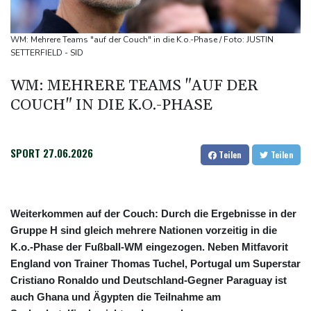
Gesamtführung
Drohne explodiert an der Grenze zwischen Rumänien und
WM: Mehrere Teams "auf der Couch" in die K.o.-Phase / Foto: JUSTIN
Bulgarien nahe Gaspipeline
SETTERFIELD - SID
Lionel Messi trauert um seinen Vater
WM: MEHRERE TEAMS "AUF DER
Absturz von Ultraleichtflugzeug: 72-jähriger Pilot stirbt in Baden-
COUCH" IN DIE K.O.-PHASE
Württemberg
SPORT
27.06.2026
Teilen
Teilen
Weiterkommen auf der Couch: Durch die Ergebnisse in der
Gruppe H sind gleich mehrere Nationen vorzeitig in die
K.o.-Phase der Fußball-WM eingezogen. Neben Mitfavorit
England von Trainer Thomas Tuchel, Portugal um Superstar
Cristiano Ronaldo und Deutschland-Gegner Paraguay ist
auch Ghana und Ägypten die Teilnahme am