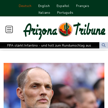
Deutsch
English
Español
Français
Italiano
Português
FIFA stärkt Infantino - und holt zum Rundumschlag aus
Torlos gegen Kaiserslautern: Stotterstart von Wolfsburg
Ätna auf Sizilien ausgebrochen - Flugverkehr in Catania
zeitweise eingeschränkt
Doppelpack Freigang: Frankfurt schlägt auch Malmö
Explosion mutmaßlich ukrainischer Drohne in Bulgarien löst
diplomatische Verstimmung aus
Selenskyj warnt vor Folgen russischer Angriffe - Vucic für
Integrität der Ukraine
Sieg auf der längsten Etappe: Vollering übernimmt