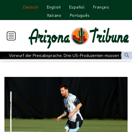
Deutsch
English
Español
Français
Italiano
Português
Vorwurf der Preisabsprache: Drei US-Produzenten müssen 53
Millionen Eier spenden
Investoren-Affäre: Fifa-Spitze stellt sich "uneingeschränkt" hinter
Infantino
Steinmeier-Nachfolge: Özdemir spricht sich für eine Frau aus
Wissenschaftler bestätigen: Schrottteil von SpaceX-Rakete auf
Mond eingeschlagen
Nilpferd-Baby von Herde von Drogenboss Escobar erst gerettet
und dann doch gestorben
Niedrigwasser: Ex-Umweltministerin Lemke fordert