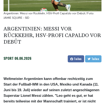
grundsätzliche Gegenmaßnahmen
Investoren-Affäre: Fifa-Spitze stellt sich hinter Infantino
Argentinien: Messi vor Rückkehr, HSV-Profi Capaldo vor Debüt / Foto:
Brandgefahr: THW fordert mehr Investitionen für
JAMIE SQUIRE - SID
Bevölkerungsschutz
ARGENTINIEN: MESSI VOR
Unbekannter schießt in Baden-Württemberg auf Auto: Ein
RÜCKKEHR, HSV-PROFI CAPALDO VOR
Verletzter
DEBÜT
FIFA-Statement: Rückendeckung für Infantino
SPORT
06.06.2026
Teilen
Teilen
Weltmeister Argentinien kann offenbar rechtzeitig zum
Start der Fußball-WM in den USA, Mexiko und Kanada (11.
Juni bis 19. Juli) wieder auf seinen zuletzt angeschlagenen
Superstar Lionel Messi zählen. "Leo geht es gut, er hat
bereits teilweise mit der Mannschaft trainiert, er ist nicht