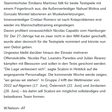
Stammtorhüter Emiliano Martínez fällt für beide Testspiele mit
einem Fingerbruch aus, die Außenverteidiger Nahuel Molina und
Gonzalo Montiel laborieren an Muskelverletzungen,
Innenverteidiger Cristian Romero ist nach Knieproblemen erst
wieder ins Mannschaftstraining eingestiegen.
Davon profitiert voraussichtlich Nicolás Capaldo vom Hamburger
SV. Der 27-Jährige hat es zwar nicht in den WM-Kader geschafft,
wurde aber dennoch für die Testspiele nominiert und könnte nun
sein Debüt geben.
Ungewiss bleibt darüber hinaus der Einsatz mehrerer
Offensivkräfte. Nicolás Paz, Leandro Paredes und Julián Álvarez
kämpfen mit Blessuren und sollen in den Tests geschont werden.
"Die Lage verbessert sich", sagte Scaloni in Hinblick auf die
angespannte Personallage. Die kommende Woche werde zeigen,
"wo genau wir stehen". In Gruppe J trifft der Weltmeister von
2022 auf Algerien (17. Juni), Österreich (22. Juni) und Jordanien
(28. Juni) – bis dahin will Scaloni ein möglichst vollständiges und
belastbares Team formen.
W.Nelson--AT