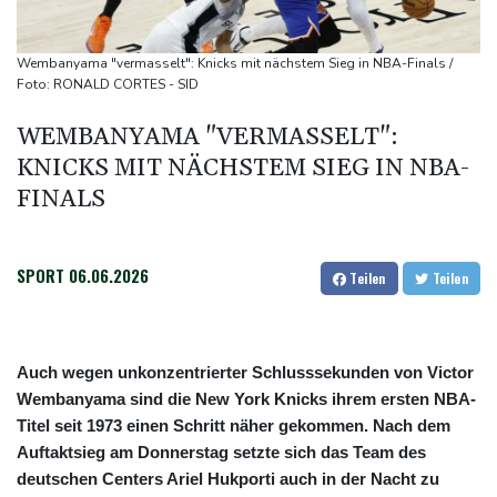
Selenskyj: Ukraine hat praktisch keine intakten
Wärmekraftwerke mehr
Wembanyama "vermasselt": Knicks mit nächstem Sieg in NBA-Finals /
Braunschweig nach Kantersieg in Magdeburg an der Spitze
Foto: RONALD CORTES - SID
Absteiger schlägt Aufsteiger: Heidenheim siegt turbulent
WEMBANYAMA "VERMASSELT":
Aussetzung von Lkw-Fahrverbot: BUND kritisiert Maßnahme -
KNICKS MIT NÄCHSTEM SIEG IN NBA-
Industrie begrüßt sie
FINALS
SPORT
06.06.2026
Teilen
Teilen
Auch wegen unkonzentrierter Schlusssekunden von Victor
Wembanyama sind die New York Knicks ihrem ersten NBA-
Titel seit 1973 einen Schritt näher gekommen. Nach dem
Auftaktsieg am Donnerstag setzte sich das Team des
deutschen Centers Ariel Hukporti auch in der Nacht zu