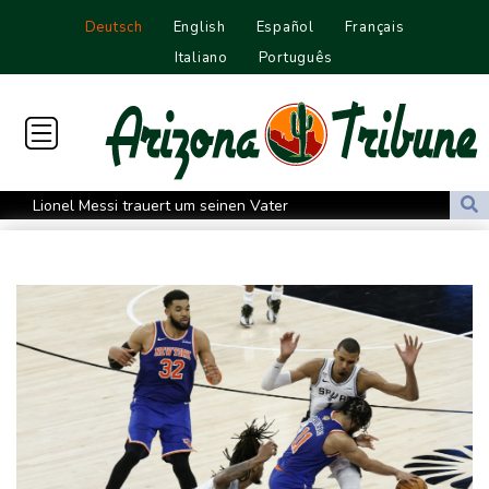
Deutsch
English
Español
Français
Italiano
Português
Lionel Messi trauert um seinen Vater
Absturz von Ultraleichtflugzeug: 72-jähriger Pilot stirbt in Baden-
Württemberg
Selenskyj warnt in Belgrad vor Folgen russischer Angriffe für
den Winter
Drohnen über Bundeswehrstandort in Nordrhein-Westfalen
gesichtet
Ungarns Regierungspartei nominiert Ex-Gerichtspräsidenten
Baka als Staatschef
Schwimm-EM: Halbisch winkt und springt zu Bronze