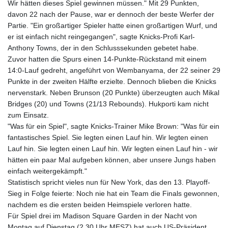
Wir hätten dieses Spiel gewinnen müssen." Mit 29 Punkten,
davon 22 nach der Pause, war er dennoch der beste Werfer der
Partie. "Ein großartiger Spieler hatte einen großartigen Wurf, und
er ist einfach nicht reingegangen", sagte Knicks-Profi Karl-
Anthony Towns, der in den Schlusssekunden gebetet habe.
Zuvor hatten die Spurs einen 14-Punkte-Rückstand mit einem
14:0-Lauf gedreht, angeführt von Wembanyama, der 22 seiner 29
Punkte in der zweiten Hälfte erzielte. Dennoch blieben die Knicks
nervenstark. Neben Brunson (20 Punkte) überzeugten auch Mikal
Bridges (20) und Towns (21/13 Rebounds). Hukporti kam nicht
zum Einsatz.
"Was für ein Spiel", sagte Knicks-Trainer Mike Brown: "Was für ein
fantastisches Spiel. Sie legten einen Lauf hin. Wir legten einen
Lauf hin. Sie legten einen Lauf hin. Wir legten einen Lauf hin - wir
hätten ein paar Mal aufgeben können, aber unsere Jungs haben
einfach weitergekämpft."
Statistisch spricht vieles nun für New York, das den 13. Playoff-
Sieg in Folge feierte: Noch nie hat ein Team die Finals gewonnen,
nachdem es die ersten beiden Heimspiele verloren hatte.
Für Spiel drei im Madison Square Garden in der Nacht von
Montag auf Dienstag (2.30 Uhr MESZ) hat auch US-Präsident