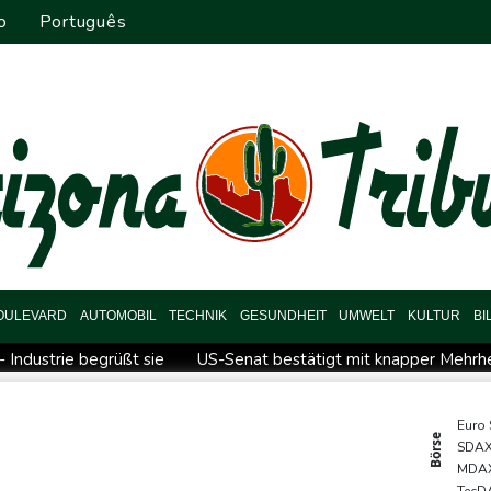
o
Português
OULEVARD
AUTOMOBIL
TECHNIK
GESUNDHEIT
UMWELT
KULTUR
BI
Industrie begrüßt sie
US-Senat bestätigt mit knapper Mehrhe
Bronze
Frankreich: Crémant-Lese in Burgund beginnt wegen Hit
t den Druck
Klinsmann über Horror-Verletzung: "Ich hatte Glü
Euro
Börse
SDA
ahrverbot für Lkw
Maextro S800: Chinas Luxusangriff auf May
MDA