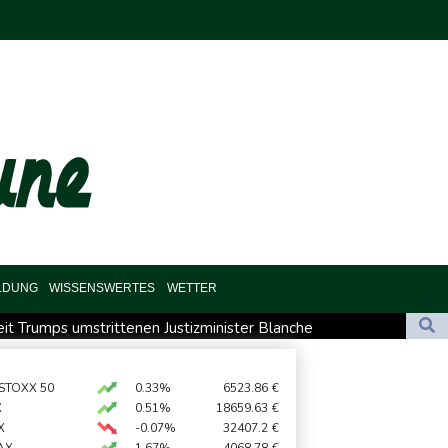
LDUNG
WISSENSWERTES
WETTER
it Trumps umstrittenen Justizminister Blanche
zewellen so früh wie nie
ck"
Brand in Recyclinganlage in Rotterdam
 STOXX 50
0.33%
6523.86
€
X
0.51%
18659.63
€
bach und S-Klasse
X
-0.07%
32407.2
€