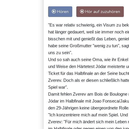
Hören
Hör auf zuzuhören
"Es war relativ schwierig, ein Visum zu be
hat länger gedauert, weil sie immer noch e
bisschen mit und genießt das Leben, genieß
habe seine Großmutter "wenig zu tun", sagt
uns zu sein".
Und so sah auch seine Oma, wie ihr Enkel 
und Weise den Härtetest Jódar meisterte 
Ticket für das Halbfinale an der Seine buc
Zverev. Doch als er diesen schließlich hatt
Spiel war".
Damit fehlen Zverev am Bois de Boulogne n
Jódar im Halbfinale mit Joao Fonseca/Jakub 
den 29-Jährigen keine übergeordnete Rolle
"Ich konzentriere mich auf mein Spiel. Und 
Zverev: "Für mich ändert sich mein Leben n
im Halbfinale oder gegen einen von den jun