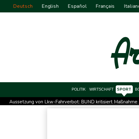
Deutsch
English
Español
Français
Italian
POLITIK
WIRTSCHAFT
SPORT
B
Aussetzung von Lkw-Fahrverbot: BUND kritisiert Maßnahme - 
Schwimm-EM: Schmidbauer verliert Titel, Halbisch gewinnt 
Europas Automarkt wächst, doch der E-Auto-Boom verschärf
Verkehrsminister Bilger verteidigt Aussetzung von Sonntagsf