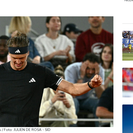
TecD
EUR/
DAX
Gold
rs / Foto: JULIEN DE ROSA - SID