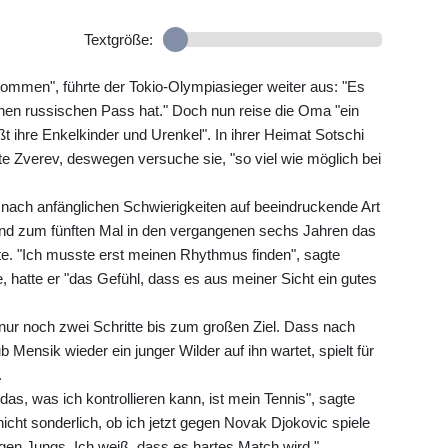
Textgröße:
kommen", führte der Tokio-Olympiasieger weiter aus: "Es
inen russischen Pass hat." Doch nun reise die Oma "ein
t ihre Enkelkinder und Urenkel". In ihrer Heimat Sotschi
e Zverev, deswegen versuche sie, "so viel wie möglich bei
nach anfänglichen Schwierigkeiten auf beeindruckende Art
und zum fünften Mal in den vergangenen sechs Jahren das
hte. "Ich musste erst meinen Rhythmus finden", sagte
e, hatte er "das Gefühl, dass es aus meiner Sicht ein gutes
ur noch zwei Schritte bis zum großen Ziel. Dass nach
Mensik wieder ein junger Wilder auf ihn wartet, spielt für
.
das, was ich kontrollieren kann, ist mein Tennis", sagte
icht sonderlich, ob ich jetzt gegen Novak Djokovic spiele
gen Jungs. Ich weiß, dass es hartes Match wird."