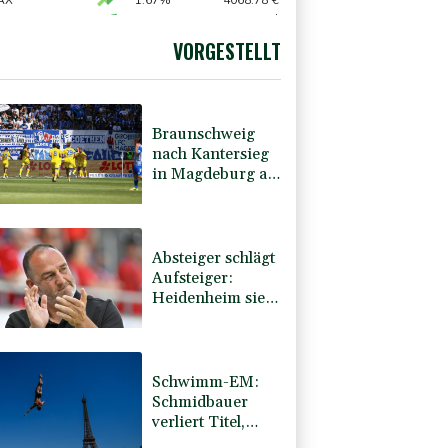
AX
1.67%
4068.78
€
USD
0.32%
1.1562
$
0.68%
26319.45
€
VORGESTELLT
preis
2.28%
4399.7
$
Braunschweig
nach Kantersieg
in Magdeburg an
der Spitze
Absteiger schlägt
Aufsteiger:
Heidenheim siegt
turbulent
Schwimm-EM:
Schmidbauer
verliert Titel,
Halbisch gewinnt