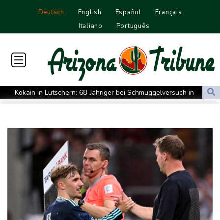
Deutsch
English
Español
Français
Italiano
Português
Kokain in Lutschern: 68-Jähriger bei Schmuggelversuch in
Düsseldorf ertappt
"Infanti-No Go": Pressestimmen zum Verbleib des FIFA-Chefs
Manipulierte Trainerwahl? Razzia bei Südkoreas Fußball-Verband
DIHK fordert "resiliente" Infrastruktur: Wasserstraßen besser an
Niedrigwasser anpassen
Zverev hadert nach Aus: "Schlechtestes Spiel der Saison"
Vier deutsche, neun neue: Teammanager-Rekorde in England
Trump-Hubschrauber über Washington womöglich
Passagierflugzeug zu nahe gekommen