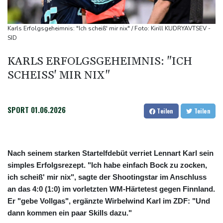
Niedrigwasser: Industrie- und Schifffahrtsverbände fordern
konkrete Schritte
Karls Erfolgsgeheimnis: "Ich scheiß' mir nix" / Foto: Kirill KUDRYAVTSEV -
Extremes Niedrigwasser: Verkehrsminister Bilger lädt zu
SID
Spitzentreffen in Bonn
KARLS ERFOLGSGEHEIMNIS: "ICH
Bundesgerichtshof urteilt über Mann wegen Kriegsverbrechen in
SCHEISS' MIR NIX"
syrischem Bürgerkrieg
SPORT
01.06.2026
Teilen
Teilen
Nach seinem starken Startelfdebüt verriet Lennart Karl sein
simples Erfolgsrezept. "Ich habe einfach Bock zu zocken,
ich scheiß' mir nix", sagte der Shootingstar im Anschluss
an das 4:0 (1:0) im vorletzten WM-Härtetest gegen Finnland.
Er "gebe Vollgas", ergänzte Wirbelwind Karl im ZDF: "Und
dann kommen ein paar Skills dazu."