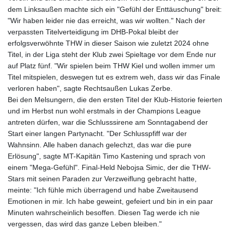
dem Linksaußen machte sich ein "Gefühl der Enttäuschung" breit:
"Wir haben leider nie das erreicht, was wir wollten." Nach der
verpassten Titelverteidigung im DHB-Pokal bleibt der
erfolgsverwöhnte THW in dieser Saison wie zuletzt 2024 ohne
Titel, in der Liga steht der Klub zwei Spieltage vor dem Ende nur
auf Platz fünf. "Wir spielen beim THW Kiel und wollen immer um
Titel mitspielen, deswegen tut es extrem weh, dass wir das Finale
verloren haben", sagte Rechtsaußen Lukas Zerbe.
Bei den Melsungern, die den ersten Titel der Klub-Historie feierten
und im Herbst nun wohl erstmals in der Champions League
antreten dürfen, war die Schlusssirene am Sonntagabend der
Start einer langen Partynacht. "Der Schlusspfiff war der
Wahnsinn. Alle haben danach gelechzt, das war die pure
Erlösung", sagte MT-Kapitän Timo Kastening und sprach von
einem "Mega-Gefühl". Final-Held Nebojsa Simic, der die THW-
Stars mit seinen Paraden zur Verzweiflung gebracht hatte,
meinte: "Ich fühle mich überragend und habe Zweitausend
Emotionen in mir. Ich habe geweint, gefeiert und bin in ein paar
Minuten wahrscheinlich besoffen. Diesen Tag werde ich nie
vergessen, das wird das ganze Leben bleiben."