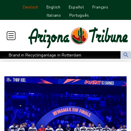
Deutsch
English
Español
Français
Italiano
Português
Brand in Recyclinganlage in Rotterdam
Verkehrsminister Bilger verteidigt Aussetzung von
Sonntagsfahrverbot für Lkw
Maextro S800: Chinas Luxusangriff auf Maybach und S-Klasse
Leverkusen verlängert mit Carro und Rolfes
Opel Grandland Electric AWD: Zugkraft für den Wohnwagen
Schwimm-EM: Freiwasserstaffel um Wellbrock gewinnt Gold
US-Senat bestätigt Trumps umstrittenen Justizminister Blanche
Vulkan Ätna auf Sizilien erneut ausgebrochen - Ankünfte am
Flughafen Catania gestrichen