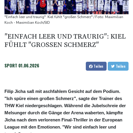
Selenskyj: Mindestens vier Tote durch russische Angriffe in
Region Kiew
"Einfach leer und traurig": Kiel fühlt "großen Schmerz" / Foto: Maximilian
Mercedes GLA neu gegen alt: Der große Sprung ins
Koch - Maximilian Koch/SID
Elektrozeitalter
"EINFACH LEER UND TRAURIG": KIEL
FÜHLT "GROSSEN SCHMERZ"
SPORT
01.06.2026
Teilen
Teilen
Filip Jicha saß mit aschfahlem Gesicht auf dem Podium.
"Ich spüre einen großen Schmerz", sagte der Trainer des
THW Kiel niedergeschlagen. Während die Jubelschreie der
Melsunger durch die Gänge der Arena waberten, kämpfte
Jicha nach dem verlorenen Final-Thriller in der European
League mit den Emotionen. "Wir sind einfach leer und